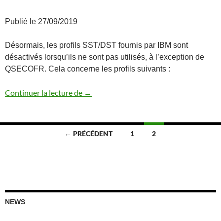
Publié le 27/09/2019
Désormais, les profils SST/DST fournis par IBM sont
désactivés lorsqu’ils ne sont pas utilisés, à l’exception de
QSECOFR. Cela concerne les profils suivants :
Désactivation automatique des profils 
Continuer la lecture de
→
Navigation
← PRÉCÉDENT
1
2
des
articles
NEWS