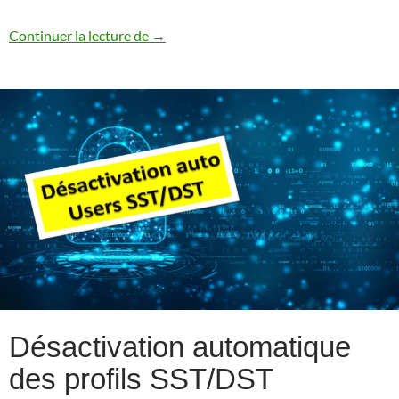
Autoriser le service SSH pour le profil
Continuer la lecture de
→
Désactivation automatique
des profils SST/DST