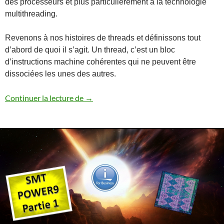
des processeurs et plus particulièrement à la technologie
multithreading.
Revenons à nos histoires de threads et définissons tout
d’abord de quoi il s’agit. Un thread, c’est un bloc
d’instructions machine cohérentes qui ne peuvent être
dissociées les unes des autres.
SMT et performances des processeurs PO
Continuer la lecture de
→