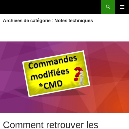
Aller
Recherche
Power Systems et IBM i
au
MENU
contenu
Archives de catégorie : Notes techniques
PRINCI
Comment retrouver les