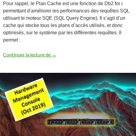
Pour rappel, le Plan Cache est une fonction de Db2 for i
permettant d’améliorer les performances des requêtes SQL
utilisant le moteur SQE (SQL Query Engine). Il s’agit d’un
cache qui stocke tous les plans d’accès utilisés, et donc
optimisés, sur le système par les différentes requêtes. Il
permet :
Performances Db2 for i – La règle des 7
Continuer la lecture de
→