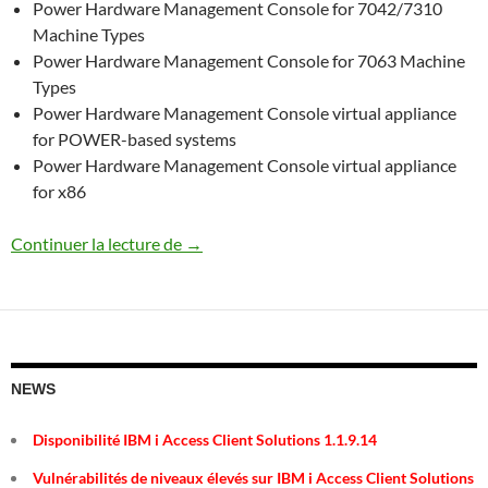
Power Hardware Management Console for 7042/7310
Machine Types
Power Hardware Management Console for 7063 Machine
Types
Power Hardware Management Console virtual appliance
for POWER-based systems
Power Hardware Management Console virtual appliance
for x86
Les différentes HMC
Continuer la lecture de
→
NEWS
Disponibilité IBM i Access Client Solutions 1.1.9.14
Vulnérabilités de niveaux élevés sur IBM i Access Client Solutions