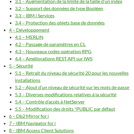
3.1 – Augmentation de la limite de la taille d’un index
3.2 – Support des données de type Booléen
3.3 – IBM i Services
3.4 – Protection des objets base de données
4 – Développement
4.1 – MERLIN
4.2 – Passage de paramètres en CL
4.3 – Nouveaux codes opération RPG
4.4 – Améliorations REST API sur IWS
5 – Sécurité
5.1 – Retrait du niveau de sécurité 20 pour les nouvelles
installations
5.2 – Ajout d’un niveau de sécurité sur les mots de passe
5.3 – Diverses modifications relatives à la sécurité
5.4 – Contrôle d’accès à NetServer
5.5 – Modification des droits *PUBLIC par défaut
6 – Db2 Mirror for i
7 – IBM Navigator for i
8 – IBM Access Client Solutions