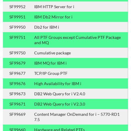
SF99952
IBM HTTP Server for i
SF99951
IBM Db2 Mirror for i
SF99950
Db2 for IBM i
SF99751
All PTF Groups except Cumulative PTF Package
and MQ
SF99750
Cumulative package
SF99679
IBM MQ for IBM i
SF99677
TCP/IP Group PTF
SF99676
High Availability for IBM i
SF99673
DB2 Web Query for i V2.4.0
SF99671
DB2 Web Query for i V2.3.0
SF99669
Content Manager OnDemand for i – 5770-RD1
7.5
SF99660
Hardware and Related PTFs