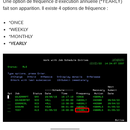
Une option de fréquence d’exécution annuelle (*YEARLY)
fait son apparition. Il existe 4 options de fréquence :
*ONCE
*WEEKLY
*MONTHLY
*YEARLY