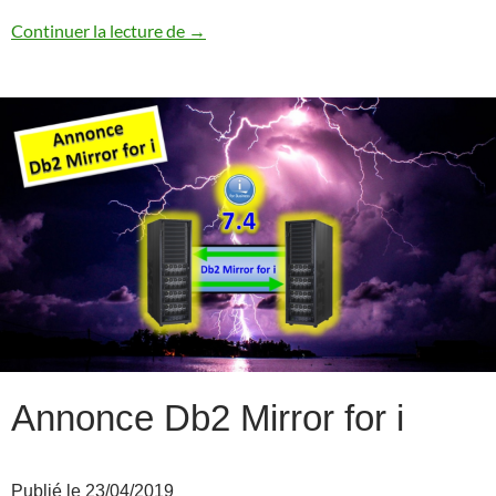
Un peu d’histoire
Continuer la lecture de
→
Annonce Db2 Mirror for i
Publié le 23/04/2019