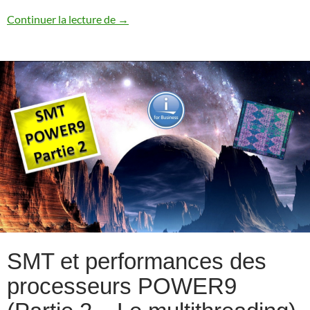
Annonce IBM i 7.5
Continuer la lecture de
→
SMT et performances des
processeurs POWER9