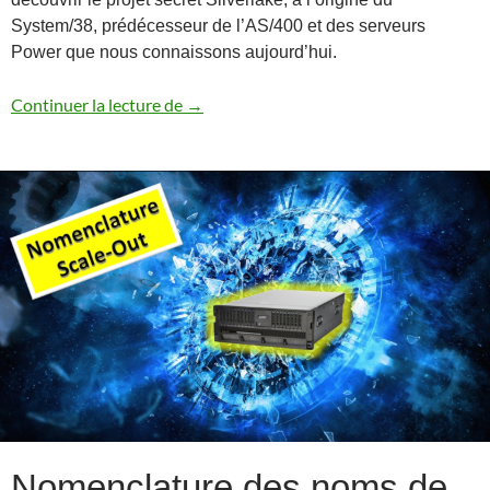
System/38, prédécesseur de l’AS/400 et des serveurs
Power que nous connaissons aujourd’hui.
Back to the future – Histoire des serveu
Continuer la lecture de
→
Nomenclature des noms de