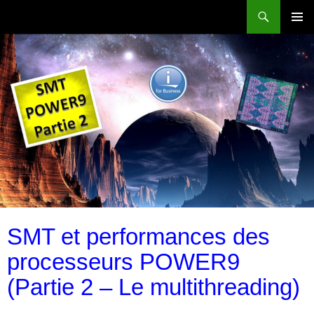
Aller
Recherche
Power Systems et IBM i
au
MENU
contenu
PRINCI
SMT et performances des
processeurs POWER9
(Partie 2 – Le multithreading)