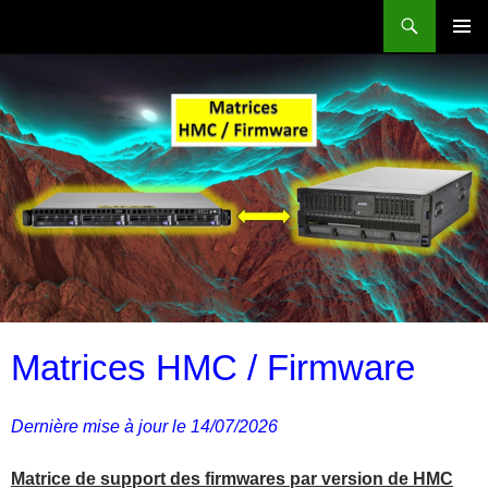
Aller
Recherche
Power Systems et IBM i
au
MENU
contenu
PRINCI
Matrices HMC / Firmware
Dernière mise à jour le 14/07/2026
Matrice de support des firmwares par version de HMC