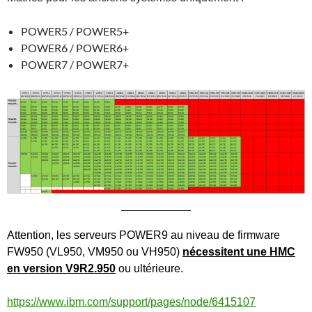
POWER5 / POWER5+
POWER6 / POWER6+
POWER7 / POWER7+
Attention, les serveurs POWER9 au niveau de firmware
FW950 (VL950, VM950 ou VH950)
nécessitent une HMC
en version V9R2.950
ou ultérieure.
https://www.ibm.com/support/pages/node/6415107