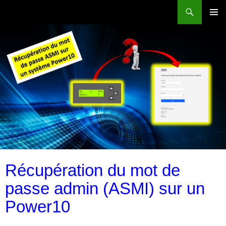
Aller
Recherche
Power Systems et IBM i
au
MENU
contenu
PRINCI
Récupération du mot de
passe admin (ASMI) sur un
Power10