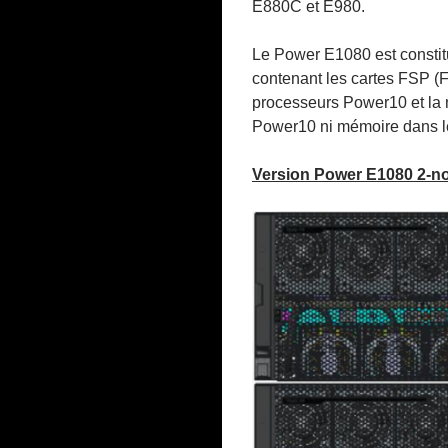
E880C et E980.
Le Power E1080 est constit
contenant les cartes FSP (F
processeurs Power10 et la m
Power10 ni mémoire dans 
Version Power E1080 2-n