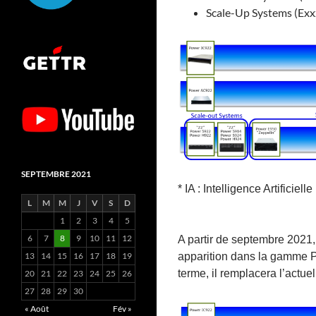
Scale-Up Systems (Exx
SEPTEMBRE 2021
* IA : Intelligence Artificielle
L
M
M
J
V
S
D
1
2
3
4
5
6
7
8
9
10
11
12
A partir de septembre 2021
apparition dans la gamme P
13
14
15
16
17
18
19
terme, il remplacera l’actu
20
21
22
23
24
25
26
27
28
29
30
« Août
Fév »