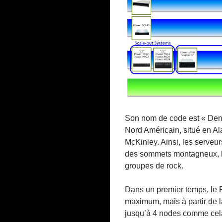
Son nom de code est « Denal
Nord Américain, situé en A
McKinley. Ainsi, les serveu
des sommets montagneux, 
groupes de rock.
Dans un premier temps, le 
maximum, mais à partir de l
jusqu’à 4 nodes comme cela