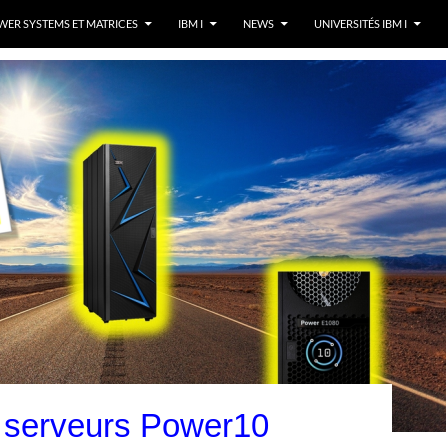
ER SYSTEMS ET MATRICES
IBM I
NEWS
UNIVERSITÉS IBM I
 serveurs Power10