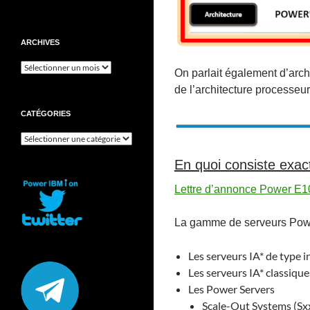
ARCHIVES
Archives
On parlait également d’arc
de l’architecture processeu
CATÉGORIES
Catégories
En quoi consiste exa
Lettre d’annonce Power E1
La gamme de serveurs Powe
Les serveurs IA* de type i
Les serveurs IA* classique
Les Power Servers
Scale-Out Systems (Sx