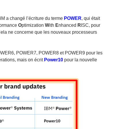
BM a changé l’écriture du terme
POWER
, qui était
formance
O
ptimization
W
ith
E
nhanced
R
ISC, pour
Cela ne concerne que les nouveaux processeurs
 POWER6, POWER7, POWER8 et POWER9 pour les
rations, mais on écrit
Power10
pour la nouvelle