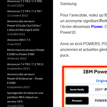
Annonces 7.5 TR2 / 7.4 TR8
Samsung.
11 avril 2023
Annonces 7.5 TR1 / 7.4 TR7
Pour l’anecdote, notez qu’I
11 octobre 2022
un acronyme signifiant
P
er
Annonce des serveurs
Power10 Scale-Out S10xx /
l’écrire désormais
Power
. 
L10xx et Midrange E1050
Power10.
12 juillet 2022
Annonce IBM i 7.5
Ainsi on écrit POWER5,
3 mai 2022
anciennes et actuelles géné
Performances serveurs Power
E1080 vs Power E980
puce.
24 février 2022
Annonces 7.4 TR5 / 7.3 TR11
8 septembre 2021
Annonce des serveurs
Power10 Enterprise – Power
E1080
8 septembre 2021
Sauvegarder et restaurer une
partition IBM i depuis un
serveur NFS
14 août 2021