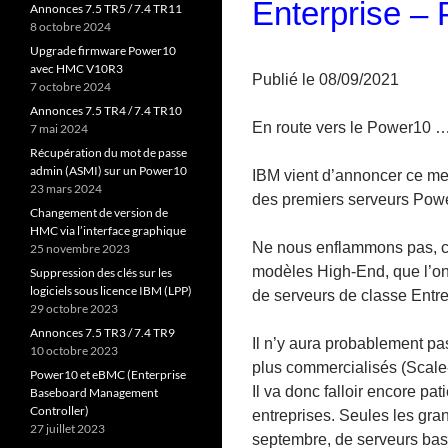
Enterprise –
Annonces 7.5 TR5 / 7.4 TR11
8 octobre 2024
Upgrade firmware Power10
avec HMC V10R3
Publié le 08/09/2021
7 octobre 2024
Annonces 7.5 TR4 / 7.4 TR10
En route vers le Power10 
7 mai 2024
Récupération du mot de passe
admin (ASMI) sur un Power10
IBM vient d’annoncer ce mer
23 mars 2024
des premiers serveurs Pow
Changement de version de
HMC via l’interface graphique
Ne nous enflammons pas, ce
25 novembre 2023
modèles High-End, que l’o
Suppression des clés sur les
logiciels sous licence IBM (LPP)
de serveurs de classe Entre
29 octobre 2023
Annonces 7.5 TR3 / 7.4 TR9
Il n’y aura probablement p
10 octobre 2023
plus commercialisés (Scale-
Power10 et eBMC (Enterprise
Il va donc falloir encore pa
Baseboard Management
Controller)
entreprises. Seules les gran
27 juillet 2023
septembre, de serveurs bas