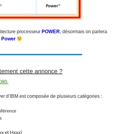
hitecture processeur
POWER
, désormais on parlera
r
Power
ctement cette annonce ?
080.
r d’IBM est composée de plusieurs catégories :
nférence
s
xx et Hxxx)