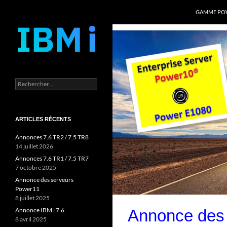
Recherche
Power Systems et IBM i
GAMME POW
Aller
au
contenu
Rechercher :
ARTICLES RÉCENTS
Annonces 7.6 TR2 / 7.5 TR8
14 juillet 2026
Annonces 7.6 TR1 / 7.5 TR7
7 octobre 2025
Annonce des serveurs
Power11
8 juillet 2025
Annonce des
Annonce IBM i 7.6
8 avril 2025