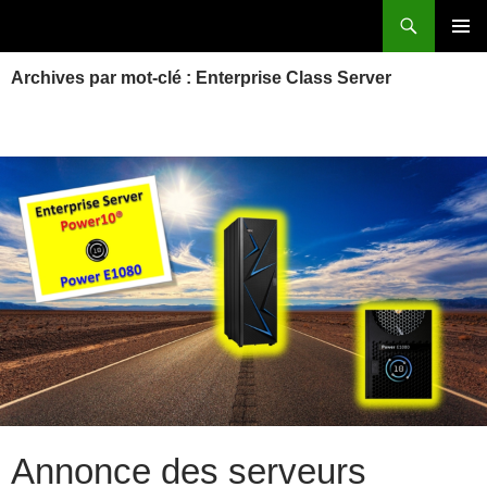
Aller
Recherche
Power Systems et IBM i
au
MENU
contenu
Archives par mot-clé : Enterprise Class Server
PRINCI
Annonce des serveurs