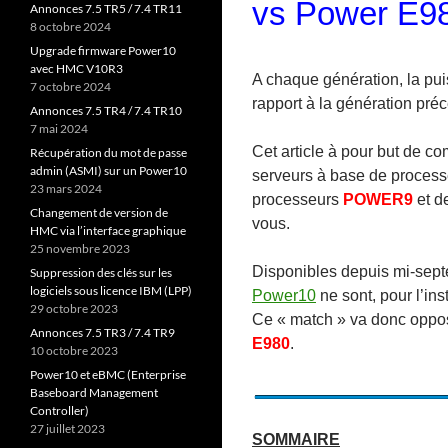
vs Power E9
Annonces 7.5 TR5 / 7.4 TR11
8 octobre 2024
Upgrade firmware Power10
avec HMC V10R3
A chaque génération, la pu
7 octobre 2024
rapport à la génération pré
Annonces 7.5 TR4 / 7.4 TR10
7 mai 2024
Cet article à pour but de 
Récupération du mot de passe
admin (ASMI) sur un Power10
serveurs à base de proces
23 mars 2024
processeurs
POWER9
et d
Changement de version de
vous.
HMC via l’interface graphique
25 novembre 2023
Disponibles depuis mi-sep
Suppression des clés sur les
logiciels sous licence IBM (LPP)
Power10
ne sont, pour l’i
29 octobre 2023
Ce « match » va donc oppo
Annonces 7.5 TR3 / 7.4 TR9
E980
.
10 octobre 2023
Power10 et eBMC (Enterprise
Baseboard Management
Controller)
27 juillet 2023
SOMMAIRE