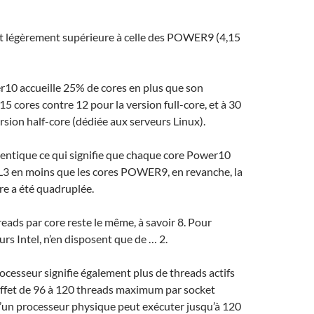
t légèrement supérieure à celle des POWER9 (4,15
r10 accueille 25% de cores en plus que son
5 cores contre 12 pour la version full-core, et à 30
rsion half-core (dédiée aux serveurs Linux).
identique ce qui signifie que chaque core Power10
L3 en moins que les cores POWER9, en revanche, la
ore a été quadruplée.
ads par core reste le même, à savoir 8. Pour
rs Intel, n’en disposent que de … 2.
ocesseur signifie également plus de threads actifs
effet de 96 à 120 threads maximum par socket
u’un processeur physique peut exécuter jusqu’à 120