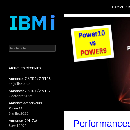
Recherche
Power Systems et IBM i
GAMME POW
Aller
au
contenu
Rechercher :
ARTICLES RÉCENTS
Annonces 7.6 TR2 / 7.5 TR8
14 juillet 2026
Annonces 7.6 TR1 / 7.5 TR7
7 octobre 2025
Annonce des serveurs
Power11
8 juillet 2025
Performance
Annonce IBM i 7.6
8 avril 2025