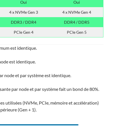
Oui
Oui
4 x NVMe Gen 3
4 x NVMe Gen 4
DDR3 / DDR4
DDR4 / DDR5
PCIe Gen 4
PCIe Gen 5
mum est identique.
ode est identique.
r node et par système est identique.
sante par node et par système fait un bond de 80%.
ies utilisées (NVMe, PCIe, mémoire et accélération)
périeure (Gen + 1).