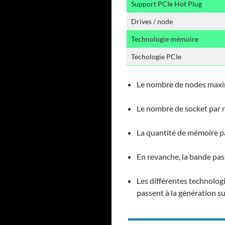
Support PCIe Hot Plug
Drives / node
Technologie mémoire
Techologie PCIe
Le nombre de nodes maxi
Le nombre de socket par n
La quantité de mémoire pa
En revanche, la bande pas
Les différentes technolog
passent à la génération su