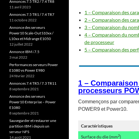
Annonces 7.5 TR2 / 7.4 TR8
11 avril 2023
1 – Comparaison des car
Annonces 7.5 TR1 / 7.4 TR7
2 – Comparaison des car
11 octobre 2022
3 – Comparaison du nombr
Annonce des serveurs
Power10 Scale-Out S10xx /
4 – Comparaison du nombre
L10xx et Midrange E1050
de processeur
12 juillet 2022
5 – Comparaison des per
Annonce IBM i 7.5
3 mai 2022
Performances serveurs Power
E1080 vs Power E980
24 février 2022
1 – Comparaison 
Annonces 7.4 TR5 / 7.3 TR11
processeurs PO
8 septembre 2021
Annonce des serveurs
Commençons par comparer le
Power10 Enterprise – Power
E1080
POWER9 et Power10.
8 septembre 2021
Sauvegarder et restaurer une
Caractéristiques
partition IBM i depuis un
serveur NFS
2
Surface du die (mm
)
14 août 2021