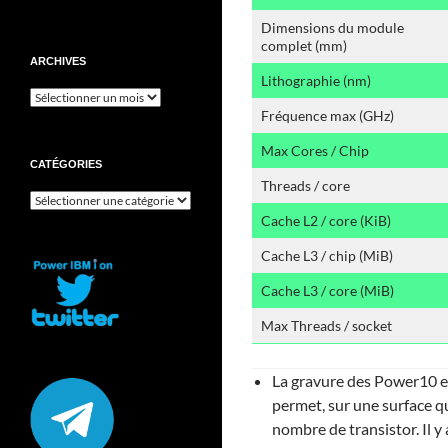
Dimensions du module
complet (mm)
ARCHIVES
Lithographie (nm)
Archives
Fréquence max (GHz)
Max Cores / Chip
CATÉGORIES
Threads / core
Catégories
Cache L2 / core (KiB)
Cache L3 / chip (MiB)
Cache L3 / core (MiB)
Max Threads / socket
La gravure des Power10 e
permet, sur une surface q
nombre de transistor. Il y