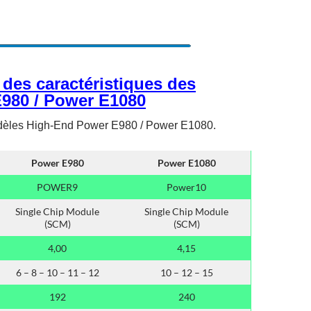
des caractéristiques des
980 / Power E1080
dèles High-End Power E980 / Power E1080.
Power E980
Power E1080
POWER9
Power10
Single Chip Module
Single Chip Module
(SCM)
(SCM)
4,00
4,15
6 – 8 – 10 – 11 – 12
10 – 12 – 15
192
240