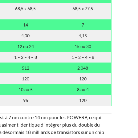
68,5 x 68,5
68,5 x 77,5
14
7
4,00
4,15
12 ou 24
15 ou 30
1 – 2 – 4 – 8
1 – 2 – 4 – 8
512
2 048
120
120
10 ou 5
8 ou 4
96
120
st à 7 nm contre 14 nm pour les POWER9, ce qui
uasiment identique d’intégrer plus du double du
 a désormais 18 milliards de transistors sur un chip