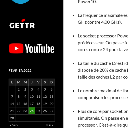
Power10.
La fréquence maximale es
GHz contre 4,00 GHz).
Le socket processor Powe
prédécesseur. On passe à 1
cores contre 24 pour la ve
La taille du cache L3 est 
dispose de 20% de cache 
FÉVRIER 2022
taille des caches L2 par c
L
M
M
J
V
S
D
1
2
3
4
5
6
Le nombre maximal de thre
7
8
9
10
11
12
13
comparaison les processeu
14
15
16
17
18
19
20
Plus de core par socket pr
21
22
23
24
25
26
27
simultanés. On passe en 
28
processor. C’est-à-dire q
« Sep
Mai »