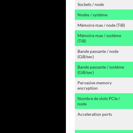
Sockets / node
Nodes / système
Mémoire max / node (TiB)
Mémoire max / système
(TiB)
Bande passante / node
(GiB/sec)
Bande passante / système
(GiB/sec)
Pervasive memory
encryption
Nombre de slots PCIe /
node
Acceleration ports