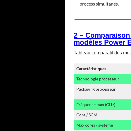
process simultanés.
2 – Comparaison 
modèles Power E
Tableau comparatif des mo
Caractéristiques
Technologie processeur
Packaging processeur
Fréquence max (GHz)
Core / SCM
Max cores / système