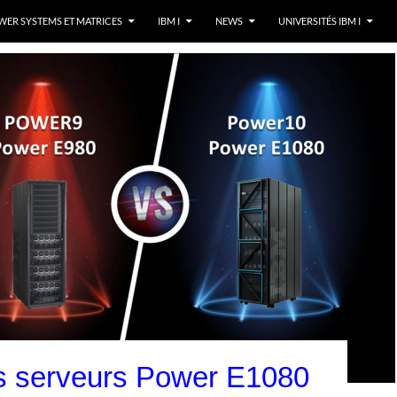
ER SYSTEMS ET MATRICES
IBM I
NEWS
UNIVERSITÉS IBM I
s serveurs Power E1080