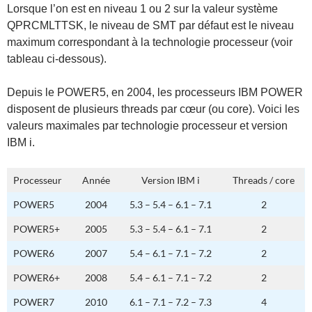
Lorsque l’on est en niveau 1 ou 2 sur la valeur système
QPRCMLTTSK, le niveau de SMT par défaut est le niveau
maximum correspondant à la technologie processeur (voir
tableau ci-dessous).
Depuis le POWER5, en 2004, les processeurs IBM POWER
disposent de plusieurs threads par cœur (ou core). Voici les
valeurs maximales par technologie processeur et version
IBM i.
Processeur
Année
Version IBM i
Threads / core
POWER5
2004
5.3 – 5.4 – 6.1 – 7.1
2
POWER5+
2005
5.3 – 5.4 – 6.1 – 7.1
2
POWER6
2007
5.4 – 6.1 – 7.1 – 7.2
2
POWER6+
2008
5.4 – 6.1 – 7.1 – 7.2
2
POWER7
2010
6.1 – 7.1 – 7.2 – 7.3
4