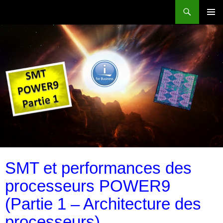
Aller
Recherche
Power Systems et IBM i
au
MENU
contenu
PRINCI
SMT et performances des
processeurs POWER9
(Partie 1 – Architecture des
processeurs)