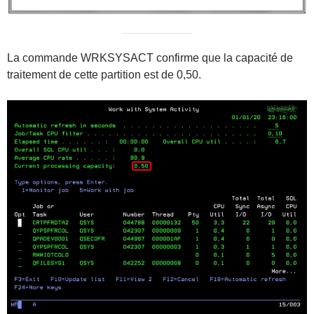
La commande WRKSYSACT confirme que la capacité de
traitement de cette partition est de 0,50.