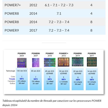
POWER7+
2012
6.1 – 7.1 – 7.2 – 7.3
4
POWER8
2014
7.1
4
POWER8
2014
7.2 – 7.3 – 7.4
8
POWER9
2017
7.2 – 7.3 – 7.4
8
Tableau récapitulatif du nombre de threads par cœur/core sur les processeurs POWER
depuis 2004