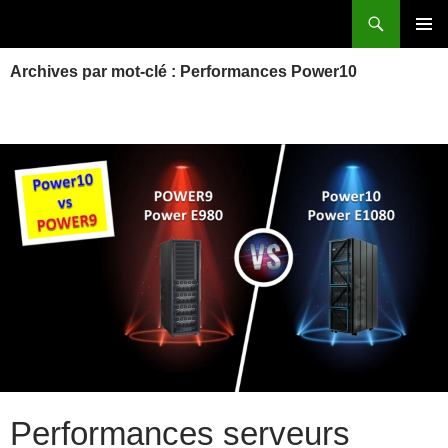
Aller
Recherche
Power Systems et IBM i
au
MENU
contenu
Archives par mot-clé : Performances Power10
PRINCI
Performances serveurs