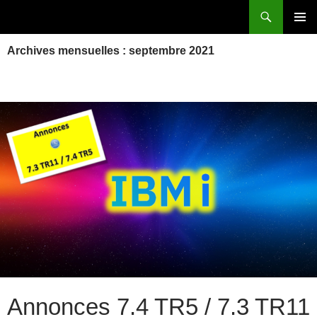
Aller
Recherche
Power Systems et IBM i
au
MENU
contenu
Archives mensuelles : septembre 2021
PRINCI
Annonces 7.4 TR5 / 7.3 TR11