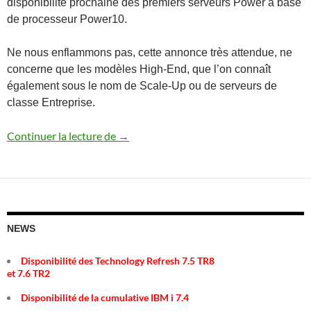
disponibilité prochaine des premiers serveurs Power à base
de processeur Power10.
Ne nous enflammons pas, cette annonce très attendue, ne
concerne que les modèles High-End, que l’on connaît
également sous le nom de Scale-Up ou de serveurs de
classe Entreprise.
Annonce des serveurs Power10 Enterpr
Continuer la lecture de
→
NEWS
Disponibilité des Technology Refresh 7.5 TR8
et 7.6 TR2
Disponibilité de la cumulative IBM i 7.4