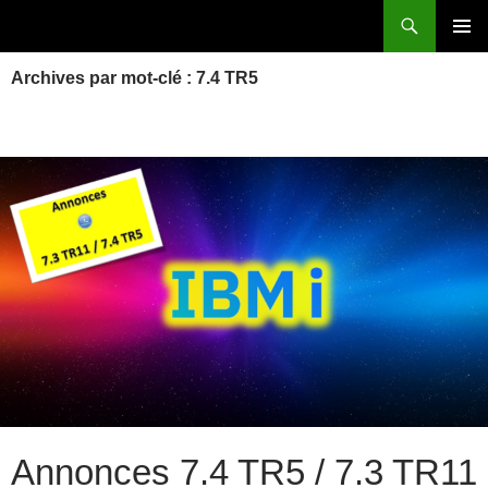
Aller
Recherche
Power Systems et IBM i
au
MENU
contenu
Archives par mot-clé : 7.4 TR5
PRINCI
Annonces 7.4 TR5 / 7.3 TR11