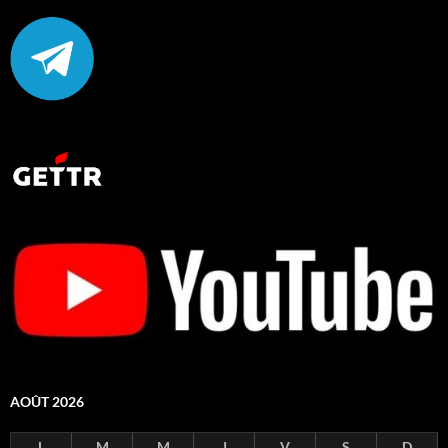
AOÛT 2026
L
M
M
J
V
S
D