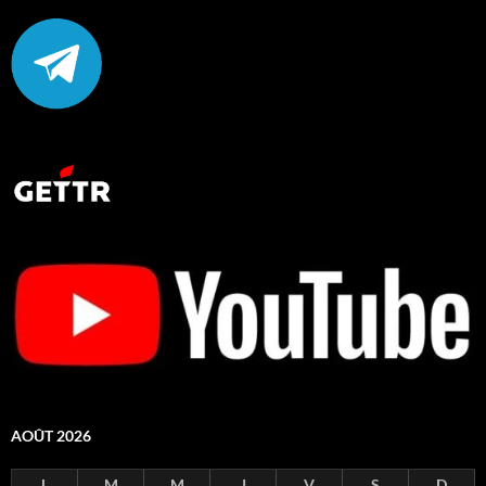
AOÛT 2026
L
M
M
J
V
S
D