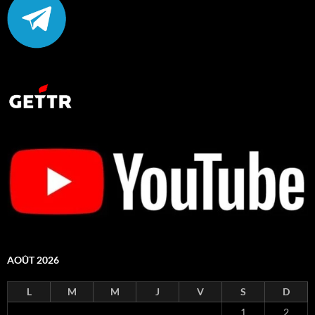
AOÛT 2026
L
M
M
J
V
S
D
1
2