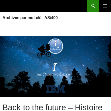
Aller
Recherche
Power Systems et IBM i
au
MENU
contenu
Archives par mot-clé : AS/400
PRINCI
Back to the future – Histoire