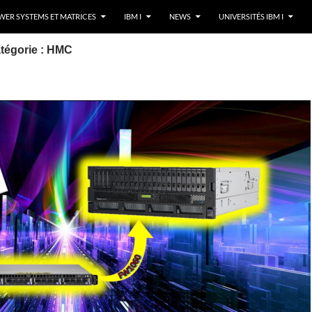
ER SYSTEMS ET MATRICES
IBM I
NEWS
UNIVERSITÉS IBM I
tégorie : HMC