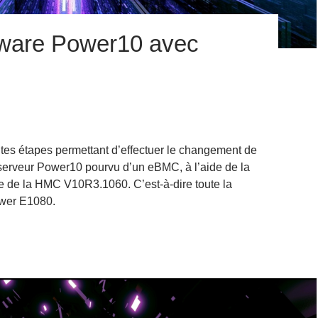
mware Power10 avec
rentes étapes permettant d’effectuer le changement de
 serveur Power10 pourvu d’un eBMC, à l’aide de la
ue de la HMC V10R3.1060. C’est-à-dire toute la
wer E1080.
ade firmware Power10 avec HMC V10R3