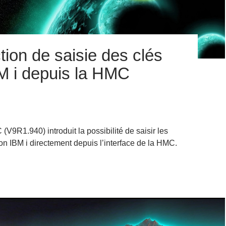
tion de saisie des clés
BM i depuis la HMC
V9R1.940) introduit la possibilité de saisir les
ion IBM i directement depuis l’interface de la HMC.
lle fonction de saisie des clés de licence IBM i depuis la HMC