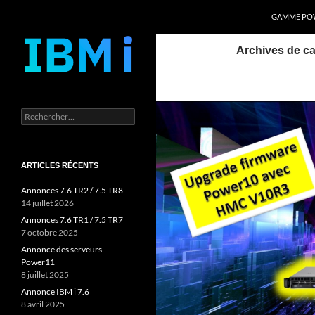
Recherche
Power Systems et IBM i
GAMME POW
Aller
Archives de ca
au
contenu
Rechercher :
ARTICLES RÉCENTS
Annonces 7.6 TR2 / 7.5 TR8
14 juillet 2026
Annonces 7.6 TR1 / 7.5 TR7
7 octobre 2025
Annonce des serveurs
Power11
8 juillet 2025
Annonce IBM i 7.6
8 avril 2025