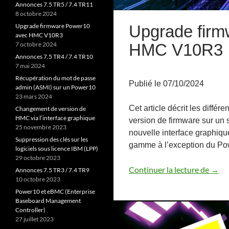
Annonces 7.5 TR5 / 7.4 TR11
8 octobre 2024
Upgrade fir
Upgrade firmware Power10
avec HMC V10R3
HMC V10R3
7 octobre 2024
Annonces 7.5 TR4 / 7.4 TR10
7 mai 2024
Récupération du mot de passe
Publié le 07/10/2024
admin (ASMI) sur un Power10
23 mars 2024
Cet article décrit les diffé
Changement de version de
HMC via l’interface graphique
version de firmware sur un
25 novembre 2023
nouvelle interface graphiq
Suppression des clés sur les
gamme à l’exception du Po
logiciels sous licence IBM (LPP)
29 octobre 2023
Upgr
Continuer la lecture de
→
Annonces 7.5 TR3 / 7.4 TR9
10 octobre 2023
Power10 et eBMC (Enterprise
Baseboard Management
Controller)
27 juillet 2023