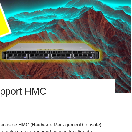
upport HMC
ersions de HMC (Hardware Management Console),
une matrice de correspondance en fonction du