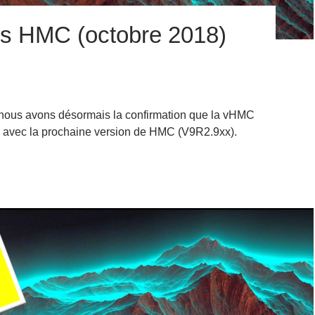
tes HMC (octobre 2018)
 nous avons désormais la confirmation que la vHMC
 avec la prochaine version de HMC (V9R2.9xx).
ifférentes HMC (octobre 2018)