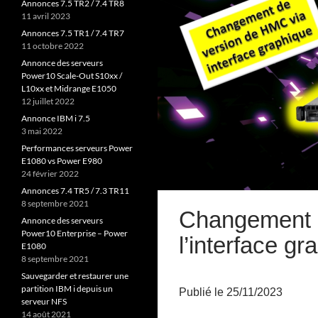
Annonces 7.5 TR2 / 7.4 TR8
11 avril 2023
Annonces 7.5 TR1 / 7.4 TR7
11 octobre 2022
Annonce des serveurs
Power10 Scale-Out S10xx /
L10xx et Midrange E1050
12 juillet 2022
Annonce IBM i 7.5
3 mai 2022
Performances serveurs Power
E1080 vs Power E980
24 février 2022
Annonces 7.4 TR5 / 7.3 TR11
8 septembre 2021
Changement 
Annonce des serveurs
Power10 Enterprise – Power
l’interface gr
E1080
8 septembre 2021
Sauvegarder et restaurer une
partition IBM i depuis un
Publié le 25/11/2023
serveur NFS
14 août 2021