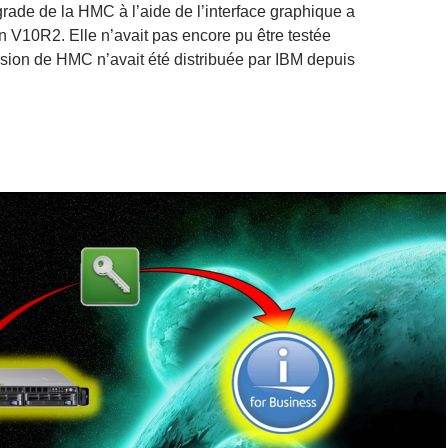
rade de la HMC à l’aide de l’interface graphique a
on V10R2. Elle n’avait pas encore pu être testée
sion de HMC n’avait été distribuée par IBM depuis
ement de version de HMC via l’interface graphique