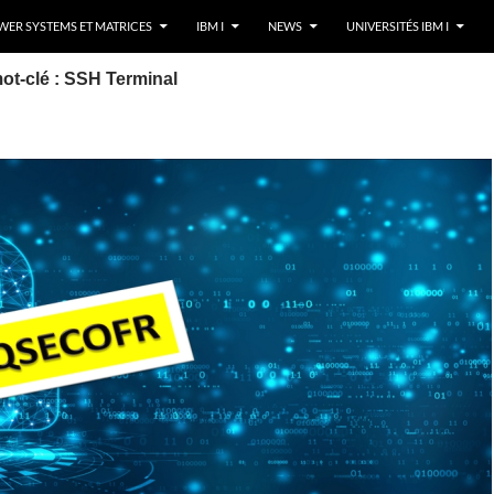
ER SYSTEMS ET MATRICES
IBM I
NEWS
UNIVERSITÉS IBM I
ot-clé : SSH Terminal