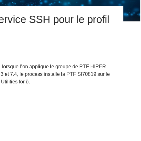
ervice SSH pour le profil
 lorsque l’on applique le groupe de PTF HIPER
.3 et 7.4, le process installe la PTF SI70819 sur le
ilities for i).
iser le service SSH pour le profil QSECOFR