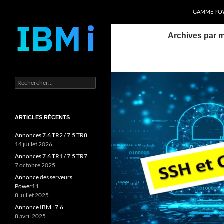
Recherche
Power Systems et IBM i
GAMME POW
Aller
Archives par m
au
contenu
Rechercher :
ARTICLES RÉCENTS
Annonces 7.6 TR2 / 7.5 TR8
14 juillet 2026
Annonces 7.6 TR1 / 7.5 TR7
7 octobre 2025
Annonce des serveurs
Power11
8 juillet 2025
Annonce IBM i 7.6
8 avril 2025