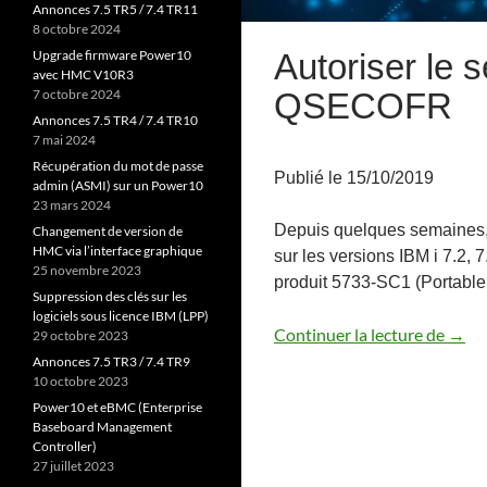
Annonces 7.5 TR5 / 7.4 TR11
8 octobre 2024
Autoriser le s
Upgrade firmware Power10
avec HMC V10R3
QSECOFR
7 octobre 2024
Annonces 7.5 TR4 / 7.4 TR10
7 mai 2024
Récupération du mot de passe
Publié le 15/10/2019
admin (ASMI) sur un Power10
23 mars 2024
Depuis quelques semaines,
Changement de version de
HMC via l’interface graphique
sur les versions IBM i 7.2, 7
25 novembre 2023
produit 5733-SC1 (Portable Ut
Suppression des clés sur les
logiciels sous licence IBM (LPP)
Autor
Continuer la lecture de
→
29 octobre 2023
Annonces 7.5 TR3 / 7.4 TR9
10 octobre 2023
Power10 et eBMC (Enterprise
Baseboard Management
Controller)
27 juillet 2023