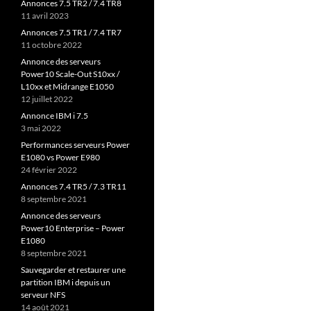
Annonces 7.5 TR2 / 7.4 TR8
11 avril 2023
Annonces 7.5 TR1 / 7.4 TR7
11 octobre 2022
Annonce des serveurs
Power10 Scale-Out S10xx /
L10xx et Midrange E1050
12 juillet 2022
Annonce IBM i 7.5
3 mai 2022
Performances serveurs Power
E1080 vs Power E980
24 février 2022
Annonces 7.4 TR5 / 7.3 TR11
8 septembre 2021
Annonce des serveurs
Power10 Enterprise – Power
E1080
8 septembre 2021
Sauvegarder et restaurer une
partition IBM i depuis un
serveur NFS
14 août 2021