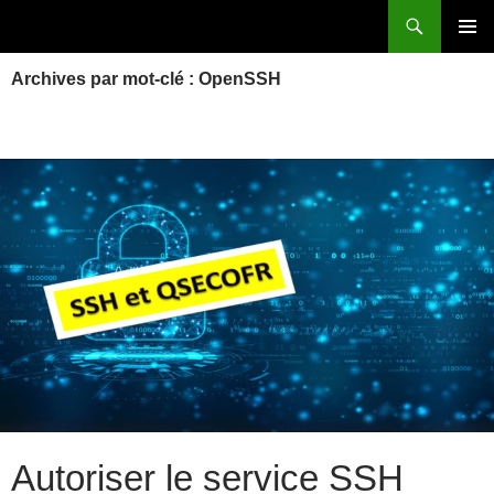
Aller
Recherche
Power Systems et IBM i
au
MENU
contenu
Archives par mot-clé : OpenSSH
PRINCI
Autoriser le service SSH