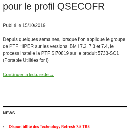
pour le profil QSECOFR
Publié le 15/10/2019
Depuis quelques semaines, lorsque l’on applique le groupe
de PTF HIPER sur les versions IBM i 7.2, 7.3 et 7.4, le
process installe la PTF SI70819 sur le produit 5733-SC1
(Portable Utilities for i).
Autoriser le service SSH pour le profil
Continuer la lecture de
→
NEWS
Disponibilité des Technology Refresh 7.5 TR8