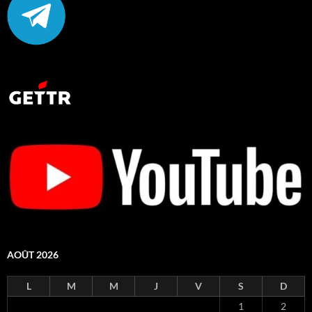
AOÛT 2026
L
M
M
J
V
S
D
1
2