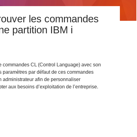
rouver les commandes
e partition IBM i
 de commandes CL (Control Language) avec son
es paramètres par défaut de ces commandes
n administrateur afin de personnaliser
ter aux besoins d’exploitation de l’entreprise.
nt retrouver les commandes modifiées d’une partition IBM i