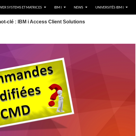
ER SYSTEMS ET MATRICES
IBM I
NEWS
UNIVERSITÉS IBM I
ot-clé : IBM i Access Client Solutions