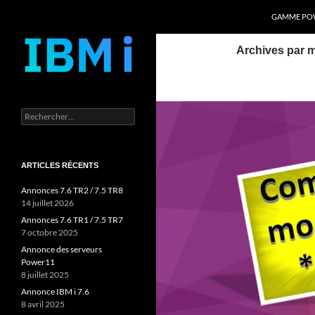
Recherche
Power Systems et IBM i
GAMME POW
Aller
Archives par m
au
contenu
Rechercher :
ARTICLES RÉCENTS
Annonces 7.6 TR2 / 7.5 TR8
14 juillet 2026
Annonces 7.6 TR1 / 7.5 TR7
7 octobre 2025
Annonce des serveurs
Power11
8 juillet 2025
Annonce IBM i 7.6
8 avril 2025