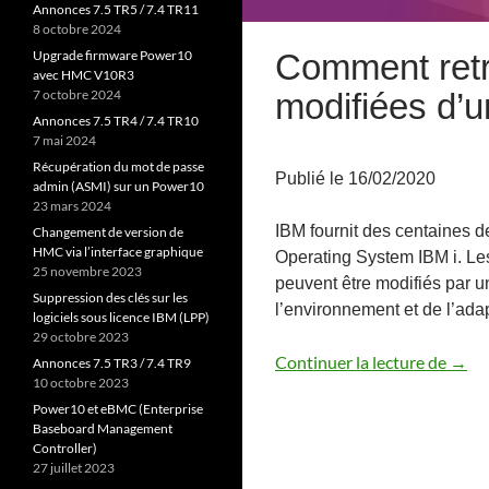
Annonces 7.5 TR5 / 7.4 TR11
8 octobre 2024
Comment ret
Upgrade firmware Power10
avec HMC V10R3
modifiées d’un
7 octobre 2024
Annonces 7.5 TR4 / 7.4 TR10
7 mai 2024
Récupération du mot de passe
Publié le 16/02/2020
admin (ASMI) sur un Power10
23 mars 2024
IBM fournit des centaines
Changement de version de
HMC via l’interface graphique
Operating System IBM i. L
25 novembre 2023
peuvent être modifiés par u
Suppression des clés sur les
l’environnement et de l’adap
logiciels sous licence IBM (LPP)
29 octobre 2023
Comme
Continuer la lecture de
→
Annonces 7.5 TR3 / 7.4 TR9
10 octobre 2023
Power10 et eBMC (Enterprise
Baseboard Management
Controller)
27 juillet 2023