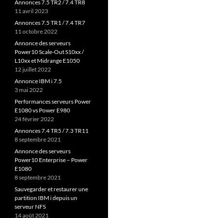
Annonces 7.5 TR2 / 7.4 TR8
11 avril 2023
Annonces 7.5 TR1 / 7.4 TR7
11 octobre 2022
Annonce des serveurs
Power10 Scale-Out S10xx /
L10xx et Midrange E1050
12 juillet 2022
Annonce IBM i 7.5
3 mai 2022
Performances serveurs Power
E1080 vs Power E980
24 février 2022
Annonces 7.4 TR5 / 7.3 TR11
8 septembre 2021
Annonce des serveurs
Power10 Enterprise – Power
E1080
8 septembre 2021
Sauvegarder et restaurer une
partition IBM i depuis un
serveur NFS
14 août 2021