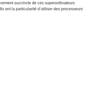
ativement succincte de ces superordinateurs
s ont la particularité d’utiliser des processeurs
rcalculateurs IBM