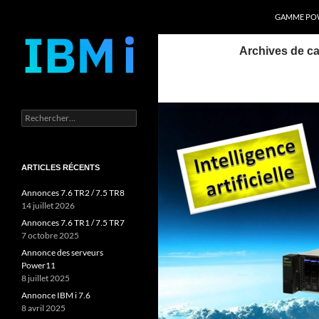
Recherche
Power Systems et IBM i
GAMME POW
Aller
Archives de ca
au
contenu
Rechercher :
ARTICLES RÉCENTS
Annonces 7.6 TR2 / 7.5 TR8
14 juillet 2026
Annonces 7.6 TR1 / 7.5 TR7
7 octobre 2025
Annonce des serveurs
Power11
8 juillet 2025
Annonce IBM i 7.6
8 avril 2025