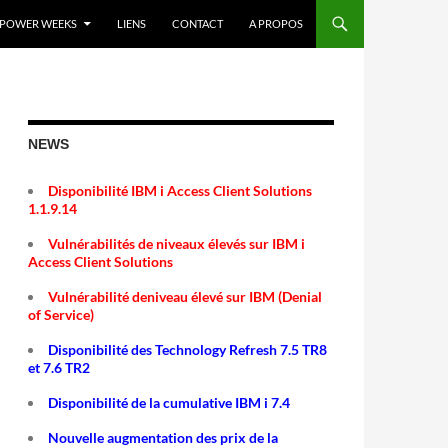
POWER WEEKS
LIENS
CONTACT
A PROPOS
NEWS
Disponibilité IBM i Access Client Solutions
1.1.9.14
Vulnérabilités de niveaux élevés sur IBM i
Access Client Solutions
Vulnérabilité deniveau élevé sur IBM (Denial
of Service)
Disponibilité des Technology Refresh 7.5 TR8
et 7.6 TR2
Disponibilité de la cumulative IBM i 7.4
Nouvelle augmentation des prix de la