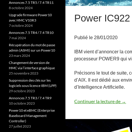
Annonces 7.5 TR5 / 7.4 TR11
8 octobre 2024
Power IC922 et
Upgrade firmware Power10
avec HMC V10R3
7 octobre 2024
Annonces 7.5 TR4 / 7.4 TR10
Publié le 28/01/2020
7 mai 2024
Récupération du mot de passe
admin (ASMI) sur un Power10
IBM vient d’annoncer la co
23 mars 2024
processeur POWER9 qui vie
Changement de version de
HMC via l’interface graphique
Précisons le tout de suite, 
25 novembre 2023
d’AIX. Il est dédié aux env
Suppression des clés sur les
logiciels sous licence IBM (LPP)
d’Intelligence Artificielle.
29 octobre 2023
Annonces 7.5 TR3 / 7.4 TR9
Power
Continuer la lecture de
→
10 octobre 2023
Power10 et eBMC (Enterprise
Baseboard Management
Controller)
27 juillet 2023