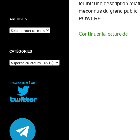
fournir une description rel
méconnus du grand public. Il
POWER9.
ARCHIVES
Archives
Supe
Continuer la lecture de
→
CATÉGORIES
Catégories