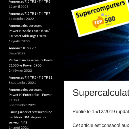
Annonces 7.5 TR2 / 7.4 TR8
11 avril 2023
Annonces 7.5 TR1 / 7.4 TR7
11 octobre 2022
Annonce des serveurs
Power10 Scale-Out S10xx /
L10xx et Midrange E1050
12 juillet 2022
Annonce IBM i 7.5
3 mai 2022
Performances serveurs Power
E1080 vs Power E980
24 février 2022
Annonces 7.4 TR5 / 7.3 TR11
8 septembre 2021
Supercalcula
Annonce des serveurs
Power10 Enterprise – Power
E1080
8 septembre 2021
Publié le 15/12/2019 (upda
Sauvegarder et restaurer une
partition IBM i depuis un
serveur NFS
Cet article est consacré au
14 août 2021