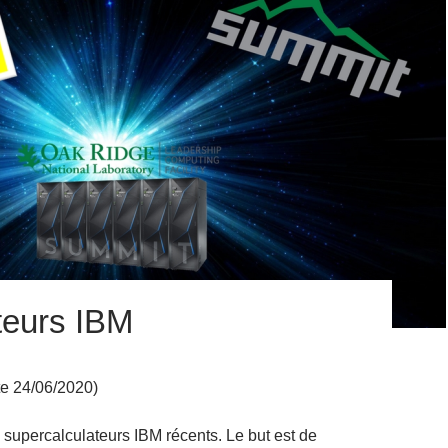
teurs IBM
te 24/06/2020)
x supercalculateurs IBM récents. Le but est de