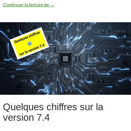
Quelques nouveautés IBM i 7.4 relatives 
Continuer la lecture de
→
Quelques chiffres sur la
version 7.4