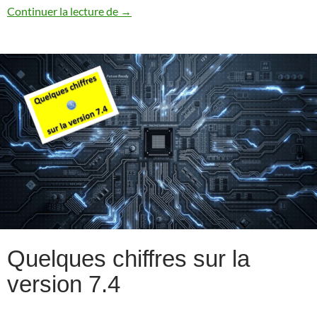
Quelques nouveautés IBM i 7.4 relatives 
Continuer la lecture de
→
Quelques chiffres sur la
version 7.4