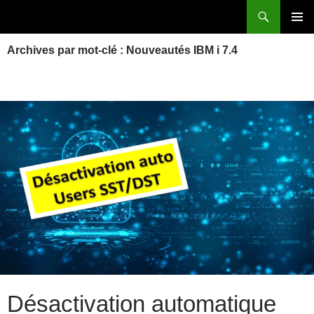
Aller
Recherche
Power Systems et IBM i
au
MENU
contenu
Archives par mot-clé : Nouveautés IBM i 7.4
PRINCI
Désactivation automatique