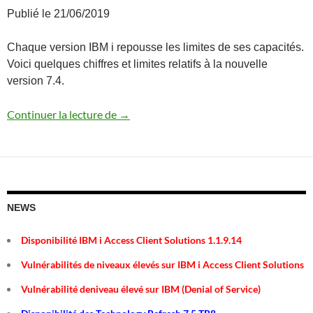
Publié le 21/06/2019
Chaque version IBM i repousse les limites de ses capacités.
Voici quelques chiffres et limites relatifs à la nouvelle
version 7.4.
Quelques chiffres sur la version 7.4
Continuer la lecture de
→
NEWS
Disponibilité IBM i Access Client Solutions 1.1.9.14
Vulnérabilités de niveaux élevés sur IBM i Access Client Solutions
Vulnérabilité deniveau élevé sur IBM (Denial of Service)