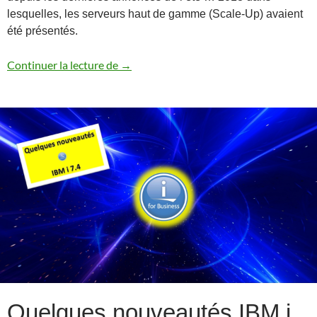
lesquelles, les serveurs haut de gamme (Scale-Up) avaient
été présentés.
Gamme Power Systems (09/2019) et Po
Continuer la lecture de
→
Quelques nouveautés IBM i