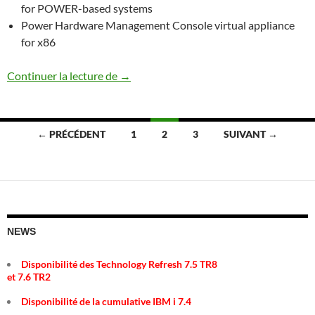
for POWER-based systems
Power Hardware Management Console virtual appliance
for x86
Les différentes HMC
Continuer la lecture de
→
Navigation
← PRÉCÉDENT
1
2
3
SUIVANT →
des
articles
NEWS
Disponibilité des Technology Refresh 7.5 TR8
et 7.6 TR2
Disponibilité de la cumulative IBM i 7.4