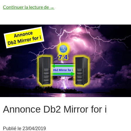
Quelques chiffres sur la version 7.4
Continuer la lecture de
→
Annonce Db2 Mirror for i
Publié le 23/04/2019