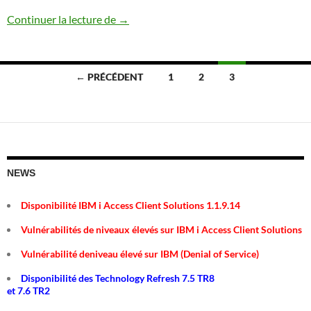
Matrice de support serveurs / IBM i (09
Continuer la lecture de
→
Navigation
← PRÉCÉDENT
1
2
3
des
articles
NEWS
Disponibilité IBM i Access Client Solutions 1.1.9.14
Vulnérabilités de niveaux élevés sur IBM i Access Client Solutions
Vulnérabilité deniveau élevé sur IBM (Denial of Service)
Disponibilité des Technology Refresh 7.5 TR8
et 7.6 TR2