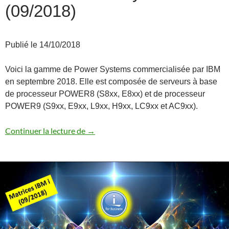
(09/2018)
Publié le 14/10/2018
Voici la gamme de Power Systems commercialisée par IBM
en septembre 2018. Elle est composée de serveurs à base
de processeur POWER8 (S8xx, E8xx) et de processeur
POWER9 (S9xx, E9xx, L9xx, H9xx, LC9xx et AC9xx).
Gamme Power Systems (09/2018)
Continuer la lecture de
→