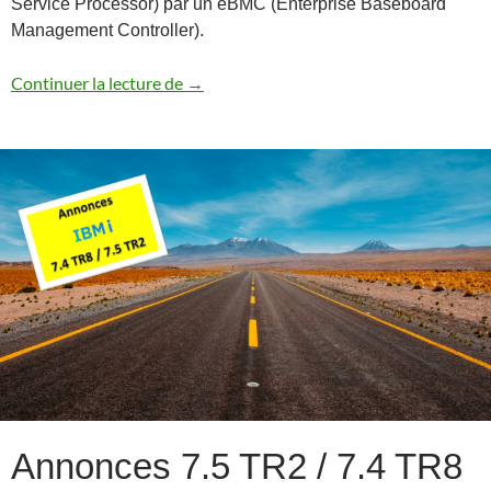
Service Processor) par un eBMC (Enterprise Baseboard
Management Controller).
Power10 et eBMC (Enterprise Baseboar
Continuer la lecture de
→
Annonces 7.5 TR2 / 7.4 TR8