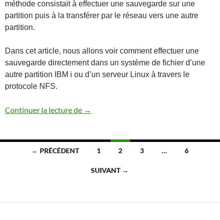
méthode consistait à effectuer une sauvegarde sur une
partition puis à la transférer par le réseau vers une autre
partition.
Dans cet article, nous allons voir comment effectuer une
sauvegarde directement dans un système de fichier d’une
autre partition IBM i ou d’un serveur Linux à travers le
protocole NFS.
Sauvegarder et restaurer une partition I
Continuer la lecture de
→
Navigation
← PRÉCÉDENT
1
2
3
…
6
des
SUIVANT →
articles