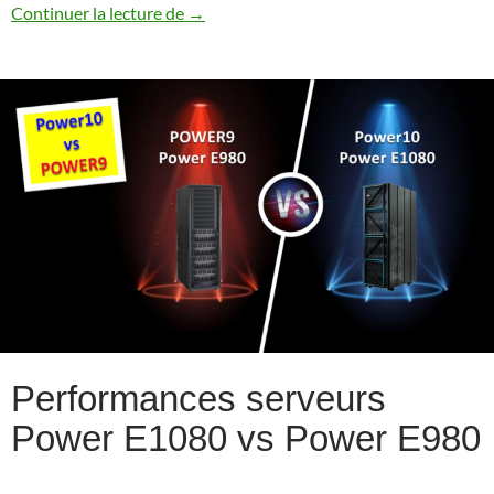
Annonce IBM i 7.5
Continuer la lecture de
→
Performances serveurs
Power E1080 vs Power E980