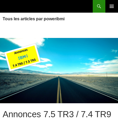
Aller
Recherche
Power Systems et IBM i
au
MENU
contenu
Tous les articles par poweribmi
PRINCI
Annonces 7.5 TR3 / 7.4 TR9