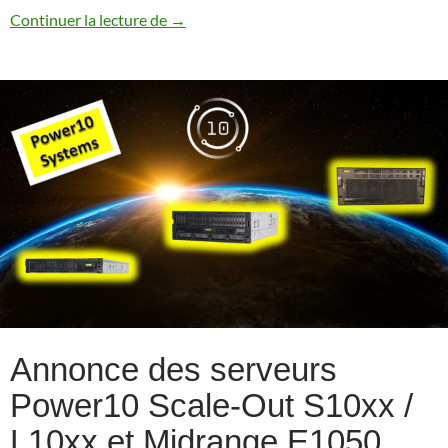
Annonces 7.5 TR1 / 7.4 TR7
Continuer la lecture de
→
Annonce des serveurs
Power10 Scale-Out S10xx /
L10xx et Midrange E1050