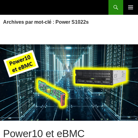
Aller
Recherche
Power Systems et IBM i
au
MENU
contenu
Archives par mot-clé : Power S1022s
PRINCI
Power10 et eBMC