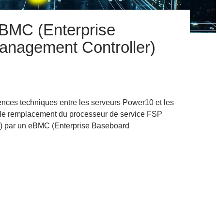
BMC (Enterprise
nagement Controller)
rences techniques entre les serveurs Power10 et les
 le remplacement du processeur de service FSP
r) par un eBMC (Enterprise Baseboard
r10 et eBMC (Enterprise Baseboard Management Controller)