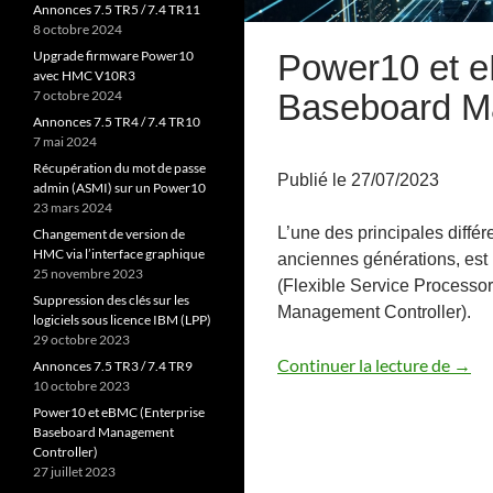
Annonces 7.5 TR5 / 7.4 TR11
8 octobre 2024
Power10 et e
Upgrade firmware Power10
avec HMC V10R3
Baseboard Ma
7 octobre 2024
Annonces 7.5 TR4 / 7.4 TR10
7 mai 2024
Récupération du mot de passe
Publié le 27/07/2023
admin (ASMI) sur un Power10
23 mars 2024
L’une des principales diffé
Changement de version de
HMC via l’interface graphique
anciennes générations, est
25 novembre 2023
(Flexible Service Processo
Suppression des clés sur les
Management Controller).
logiciels sous licence IBM (LPP)
29 octobre 2023
Powe
Continuer la lecture de
→
Annonces 7.5 TR3 / 7.4 TR9
10 octobre 2023
Power10 et eBMC (Enterprise
Baseboard Management
Controller)
27 juillet 2023