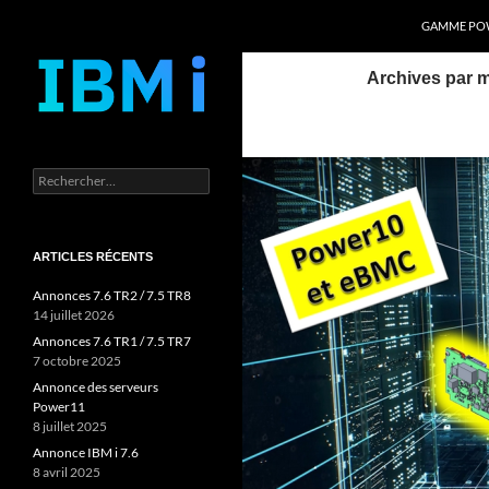
Recherche
Power Systems et IBM i
GAMME POW
Aller
Archives par 
au
contenu
Rechercher :
ARTICLES RÉCENTS
Annonces 7.6 TR2 / 7.5 TR8
14 juillet 2026
Annonces 7.6 TR1 / 7.5 TR7
7 octobre 2025
Annonce des serveurs
Power11
8 juillet 2025
Annonce IBM i 7.6
8 avril 2025