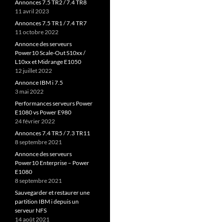
Annonces 7.5 TR2 / 7.4 TR8
11 avril 2023
Annonces 7.5 TR1 / 7.4 TR7
11 octobre 2022
Annonce des serveurs
Power10 Scale-Out S10xx /
L10xx et Midrange E1050
12 juillet 2022
Annonce IBM i 7.5
3 mai 2022
Performances serveurs Power
E1080 vs Power E980
24 février 2022
Annonces 7.4 TR5 / 7.3 TR11
8 septembre 2021
Annonce des serveurs
Power10 Enterprise – Power
E1080
8 septembre 2021
Sauvegarder et restaurer une
partition IBM i depuis un
serveur NFS
14 août 2021