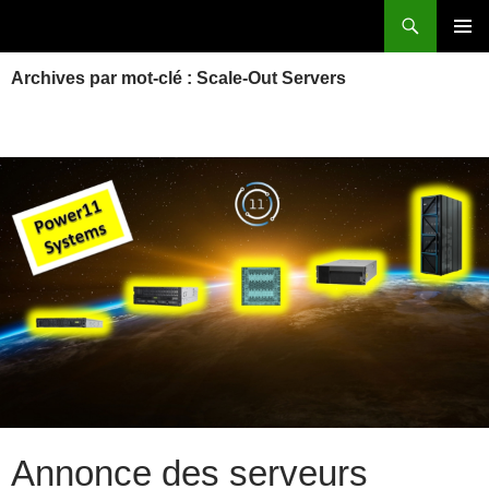
Aller
Recherche
Power Systems et IBM i
au
MENU
contenu
Archives par mot-clé : Scale-Out Servers
PRINCI
Annonce des serveurs