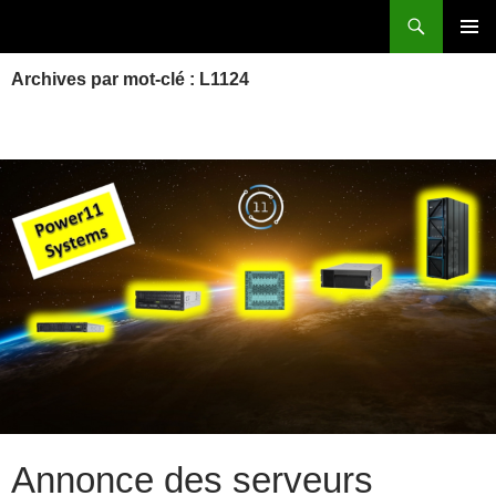
Aller
Recherche
Power Systems et IBM i
au
MENU
contenu
Archives par mot-clé : L1124
PRINCI
Annonce des serveurs