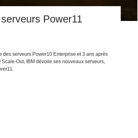
 serveurs Power11
ie des serveurs Power10 Enterprise et 3 ans après
 Scale-Out, IBM dévoile ses nouveaux serveurs,
wer11.
nce des serveurs Power11