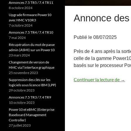
Annonces 7.5 TR5 / 7.4 TR11
8 octobre 2024
Annonce des
Upgrade firmware Power10
avec HMC V10R3
7 octobre 2024
Annonces 7.5 TR4 / 7.4 TR10
Publié le 08/07/2025
7 mai 2024
Récupération du mot de passe
admin (ASMI) sur un Power10
Près de 4 ans après la sort
23 mars 2024
celle de la gamme Power10
Changement de version de
basés sur le processeur Po
HMC via l’interface graphique
25 novembre 2023
Anno
Continuer la lecture de
→
Suppression des clés sur les
logiciels sous licence IBM (LPP)
29 octobre 2023
Annonces 7.5 TR3 / 7.4 TR9
10 octobre 2023
Power10 et eBMC (Enterprise
Baseboard Management
Controller)
27 juillet 2023