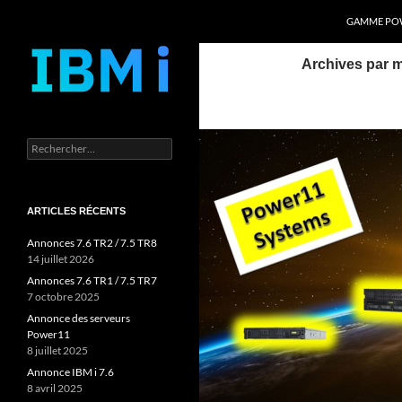
Recherche
Power Systems et IBM i
GAMME POW
Aller
Archives par m
au
contenu
Rechercher :
ARTICLES RÉCENTS
Annonces 7.6 TR2 / 7.5 TR8
14 juillet 2026
Annonces 7.6 TR1 / 7.5 TR7
7 octobre 2025
Annonce des serveurs
Power11
8 juillet 2025
Annonce IBM i 7.6
8 avril 2025