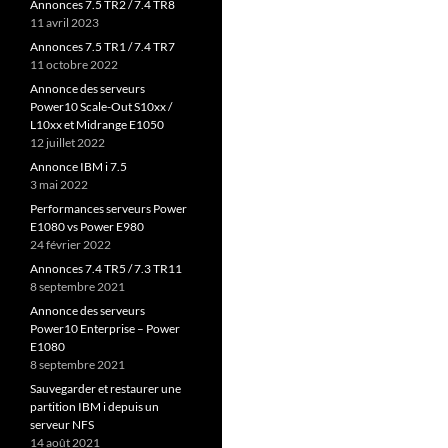
Annonces 7.5 TR2 / 7.4 TR8
11 avril 2023
Annonces 7.5 TR1 / 7.4 TR7
11 octobre 2022
Annonce des serveurs
Power10 Scale-Out S10xx /
L10xx et Midrange E1050
12 juillet 2022
Annonce IBM i 7.5
3 mai 2022
Performances serveurs Power
E1080 vs Power E980
24 février 2022
Annonces 7.4 TR5 / 7.3 TR11
8 septembre 2021
Annonce des serveurs
Power10 Enterprise – Power
E1080
8 septembre 2021
Sauvegarder et restaurer une
partition IBM i depuis un
serveur NFS
14 août 2021