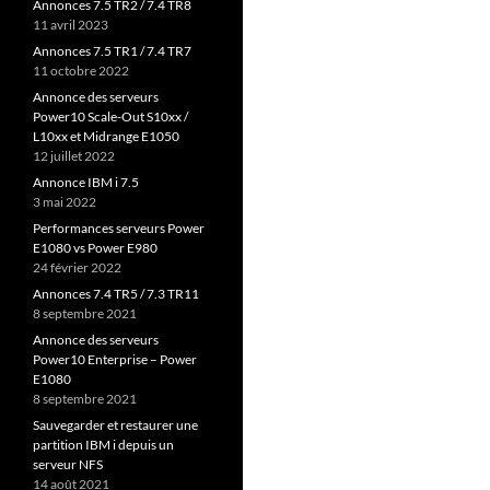
Annonces 7.5 TR2 / 7.4 TR8
11 avril 2023
Annonces 7.5 TR1 / 7.4 TR7
11 octobre 2022
Annonce des serveurs
Power10 Scale-Out S10xx /
L10xx et Midrange E1050
12 juillet 2022
Annonce IBM i 7.5
3 mai 2022
Performances serveurs Power
E1080 vs Power E980
24 février 2022
Annonces 7.4 TR5 / 7.3 TR11
8 septembre 2021
Annonce des serveurs
Power10 Enterprise – Power
E1080
8 septembre 2021
Sauvegarder et restaurer une
partition IBM i depuis un
serveur NFS
14 août 2021