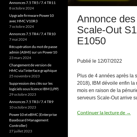
Annonces 7.5 TR5 / 7.4 TR11
8 octobre 2024
Annonce des
Upgrade firmware Power10
avec HMC V10R3
Scale-Out S1
7 octobre 2024
Annonces 7.5 TR4 / 7.4 TR10
E1050
7 mai 2024
Récupération du mot de passe
admin (ASMI) sur un Power10
23 mars 2024
Publié le 12/07/2022
Changement de version de
HMC via l’interface graphique
Plus de 4 années après la 
25 novembre 2023
2018), IBM dévoile enfin l
Suppression des clés sur les
logiciels sous licence IBM (LPP)
mois en raison de la pénur
29 octobre 2023
serveurs Scale-Out arrive s
Annonces 7.5 TR3 / 7.4 TR9
10 octobre 2023
Anno
Continuer la lecture de
→
Power10 et eBMC (Enterprise
Baseboard Management
Controller)
27 juillet 2023