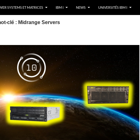
ER SYSTEMS ET MATRICES
IBM I
NEWS
UNIVERSITÉS IBM I
ot-clé : Midrange Servers