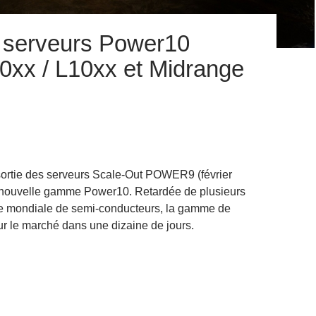
 serveurs Power10
0xx / L10xx et Midrange
sortie des serveurs Scale-Out POWER9 (février
a nouvelle gamme Power10. Retardée de plusieurs
ie mondiale de semi-conducteurs, la gamme de
ur le marché dans une dizaine de jours.
nce des serveurs Power10 Scale-Out S10xx / L10xx et Midrange