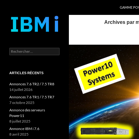
Recherche
Power Systems et IBM i
GAMME POW
Aller
Archives par m
au
contenu
Rechercher :
ARTICLES RÉCENTS
Annonces 7.6 TR2 / 7.5 TR8
14 juillet 2026
Annonces 7.6 TR1 / 7.5 TR7
7 octobre 2025
Annonce des serveurs
Power11
8 juillet 2025
Annonce IBM i 7.6
8 avril 2025