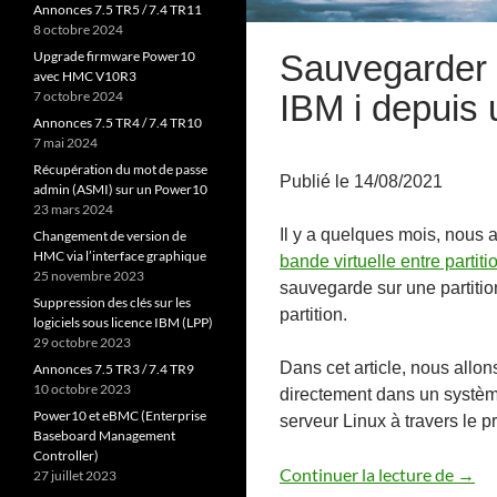
Annonces 7.5 TR5 / 7.4 TR11
8 octobre 2024
Sauvegarder e
Upgrade firmware Power10
avec HMC V10R3
IBM i depuis
7 octobre 2024
Annonces 7.5 TR4 / 7.4 TR10
7 mai 2024
Récupération du mot de passe
Publié le 14/08/2021
admin (ASMI) sur un Power10
23 mars 2024
Il y a quelques mois, nous a
Changement de version de
HMC via l’interface graphique
bande virtuelle entre partiti
25 novembre 2023
sauvegarde sur une partition
Suppression des clés sur les
partition.
logiciels sous licence IBM (LPP)
29 octobre 2023
Dans cet article, nous allo
Annonces 7.5 TR3 / 7.4 TR9
10 octobre 2023
directement dans un système 
Power10 et eBMC (Enterprise
serveur Linux à travers le 
Baseboard Management
Controller)
Sauve
Continuer la lecture de
→
27 juillet 2023