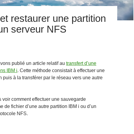
t restaurer une partition
 un serveur NFS
vons publié un article relatif au
transfert d’une
ons IBM i
. Cette méthode consistait à effectuer une
 puis à la transférer par le réseau vers une autre
ns voir comment effectuer une sauvegarde
de fichier d’une autre partition IBM i ou d’un
protocole NFS.
garder et restaurer une partition IBM i depuis un serveur NFS