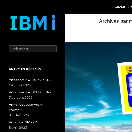
Recherche
Power Systems et IBM i
GAMME POW
Aller
Archives par m
au
contenu
Rechercher :
ARTICLES RÉCENTS
Annonces 7.6 TR2 / 7.5 TR8
14 juillet 2026
Annonces 7.6 TR1 / 7.5 TR7
7 octobre 2025
Annonce des serveurs
Power11
8 juillet 2025
Annonce IBM i 7.6
8 avril 2025