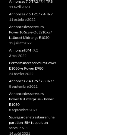
Annonces 7.5 TR2 / 7.4 TR8
11 avril 2023
Annonces 7.5 TR1 / 7.4 TR7
11 octobre 2022
Annonce des serveurs
Power10 Scale-Out S10xx /
L10xx et Midrange E1050
12 juillet 2022
Annonce IBM i 7.5
3 mai 2022
Performances serveurs Power
E1080 vs Power E980
24 février 2022
Annonces 7.4 TR5 / 7.3 TR11
8 septembre 2021
Annonce des serveurs
Power10 Enterprise – Power
E1080
8 septembre 2021
Sauvegarder et restaurer une
partition IBM i depuis un
serveur NFS
14 août 2021