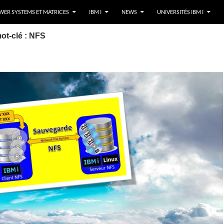
ER SYSTEMS ET MATRICES
IBM I
NEWS
UNIVERSITÉS IBM I
ot-clé : NFS