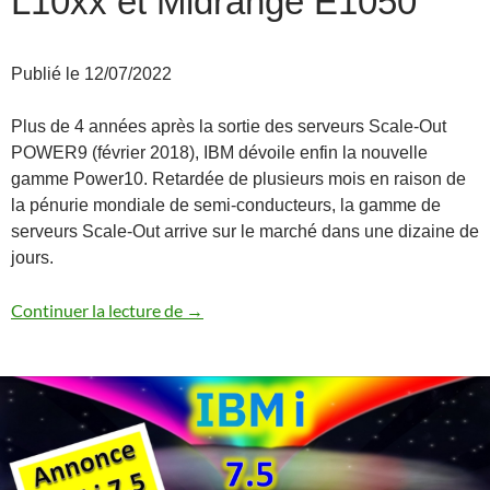
L10xx et Midrange E1050
Publié le 12/07/2022
Plus de 4 années après la sortie des serveurs Scale-Out
POWER9 (février 2018), IBM dévoile enfin la nouvelle
gamme Power10. Retardée de plusieurs mois en raison de
la pénurie mondiale de semi-conducteurs, la gamme de
serveurs Scale-Out arrive sur le marché dans une dizaine de
jours.
Annonce des serveurs Power10 Scale-Ou
Continuer la lecture de
→