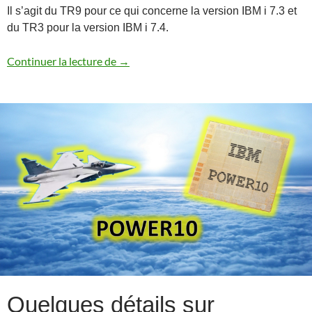
Il s’agit du TR9 pour ce qui concerne la version IBM i 7.3 et
du TR3 pour la version IBM i 7.4.
Annonces 7.4 TR3 / 7.3 TR9
Continuer la lecture de
→
Quelques détails sur