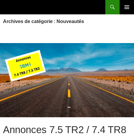
Aller
Recherche
Power Systems et IBM i
au
MENU
contenu
Archives de catégorie : Nouveautés
PRINCI
Annonces 7.5 TR2 / 7.4 TR8