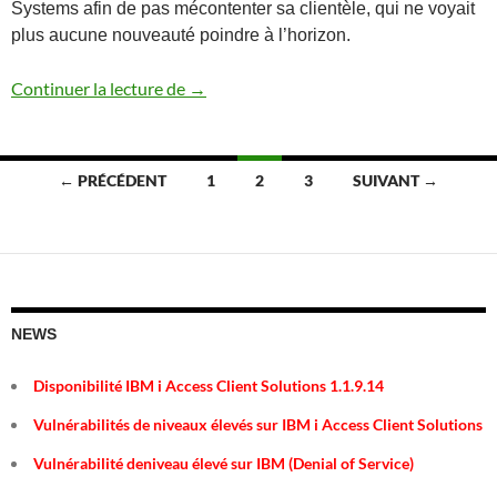
Systems afin de pas mécontenter sa clientèle, qui ne voyait
plus aucune nouveauté poindre à l’horizon.
Annonce des nouveaux serveurs POWER
Continuer la lecture de
→
Navigation
← PRÉCÉDENT
1
2
3
SUIVANT →
des
articles
NEWS
Disponibilité IBM i Access Client Solutions 1.1.9.14
Vulnérabilités de niveaux élevés sur IBM i Access Client Solutions
Vulnérabilité deniveau élevé sur IBM (Denial of Service)