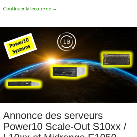
Annonces 7.5 TR1 / 7.4 TR7
Continuer la lecture de
→
Annonce des serveurs
Power10 Scale-Out S10xx /