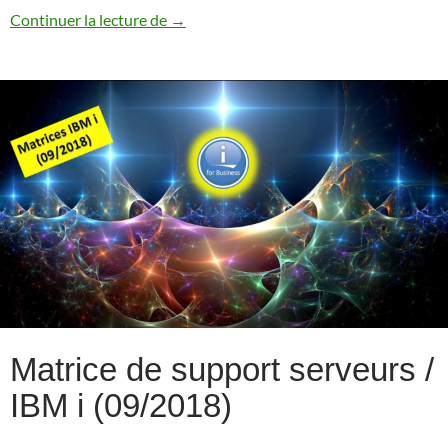
Gamme Power Systems (09/2018)
Continuer la lecture de
→
Matrice de support serveurs /
IBM i (09/2018)