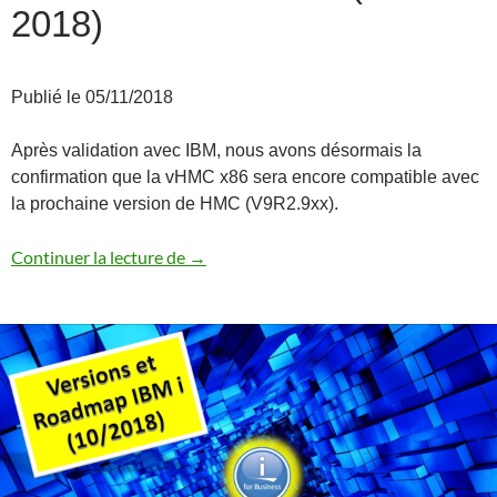
2018)
Publié le 05/11/2018
Après validation avec IBM, nous avons désormais la
confirmation que la vHMC x86 sera encore compatible avec
la prochaine version de HMC (V9R2.9xx).
Les différentes HMC (octobre 2018)
Continuer la lecture de
→