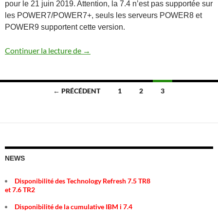
pour le 21 juin 2019. Attention, la 7.4 n’est pas supportée sur
les POWER7/POWER7+, seuls les serveurs POWER8 et
POWER9 supportent cette version.
Annonce IBM i 7.4
Continuer la lecture de
→
Navigation
← PRÉCÉDENT
1
2
3
des
articles
NEWS
Disponibilité des Technology Refresh 7.5 TR8
et 7.6 TR2
Disponibilité de la cumulative IBM i 7.4