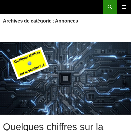
Aller
Recherche
Power Systems et IBM i
au
MENU
contenu
Archives de catégorie : Annonces
PRINCI
Quelques chiffres sur la