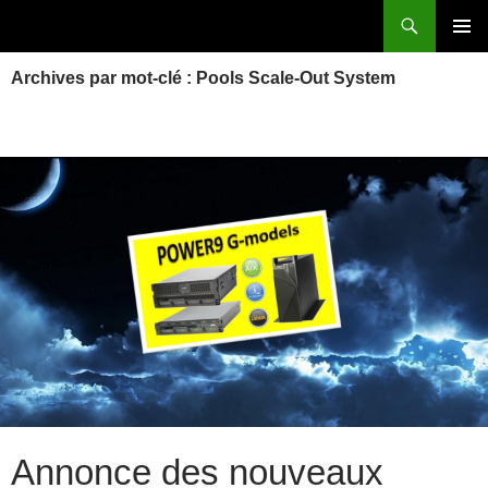
Aller
Recherche
Power Systems et IBM i
au
MENU
contenu
Archives par mot-clé : Pools Scale-Out System
PRINCI
Annonce des nouveaux