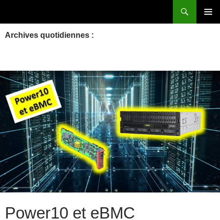
Aller
Recherche
Power Systems et IBM i
au
MENU
contenu
Archives quotidiennes :
PRINCI
Power10 et eBMC