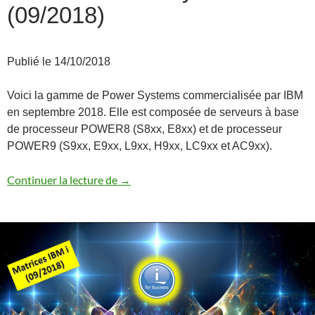
(09/2018)
Publié le 14/10/2018
Voici la gamme de Power Systems commercialisée par IBM
en septembre 2018. Elle est composée de serveurs à base
de processeur POWER8 (S8xx, E8xx) et de processeur
POWER9 (S9xx, E9xx, L9xx, H9xx, LC9xx et AC9xx).
Gamme Power Systems (09/2018)
Continuer la lecture de
→