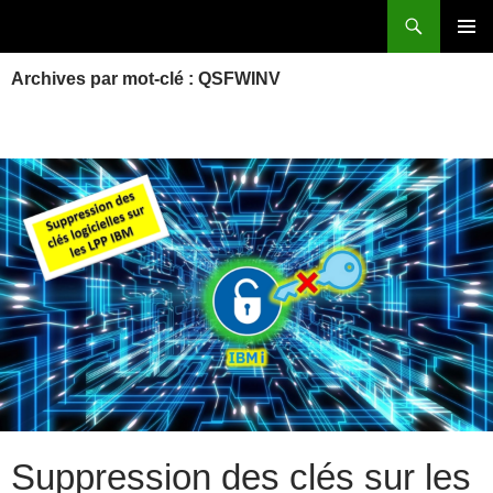
Aller
Recherche
Power Systems et IBM i
au
MENU
contenu
Archives par mot-clé : QSFWINV
PRINCI
Suppression des clés sur les