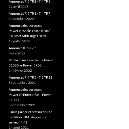
Annonces 7.5 TR2 / 7.4 TR8
11 avril 2023
Annonces 7.5 TR1 / 7.4 TR7
11 octobre 2022
Annonce des serveurs
Power10 Scale-Out S10xx /
L10xx et Midrange E1050
12 juillet 2022
Annonce IBM i 7.5
3 mai 2022
Performances serveurs Power
E1080 vs Power E980
24 février 2022
Annonces 7.4 TR5 / 7.3 TR11
8 septembre 2021
Annonce des serveurs
Power10 Enterprise – Power
E1080
8 septembre 2021
Sauvegarder et restaurer une
partition IBM i depuis un
serveur NFS
14 août 2021