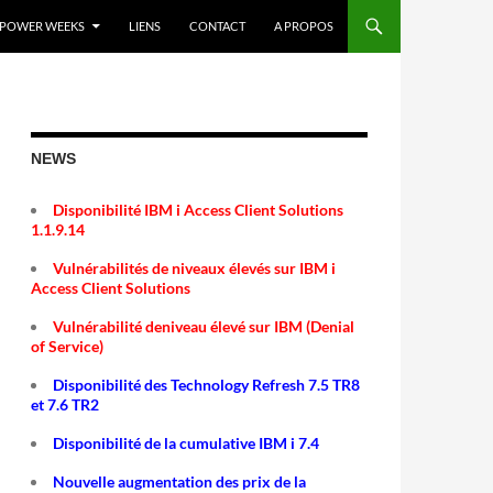
POWER WEEKS
LIENS
CONTACT
A PROPOS
NEWS
Disponibilité IBM i Access Client Solutions
1.1.9.14
Vulnérabilités de niveaux élevés sur IBM i
Access Client Solutions
Vulnérabilité deniveau élevé sur IBM (Denial
of Service)
Disponibilité des Technology Refresh 7.5 TR8
et 7.6 TR2
Disponibilité de la cumulative IBM i 7.4
Nouvelle augmentation des prix de la