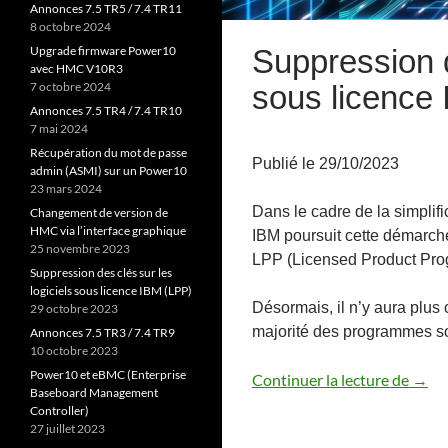
Annonces 7.5 TR5 / 7.4 TR11
8 octobre 2024
Suppression d
Upgrade firmware Power10
avec HMC V10R3
sous licence
7 octobre 2024
Annonces 7.5 TR4 / 7.4 TR10
7 mai 2024
Récupération du mot de passe
Publié le 29/10/2023
admin (ASMI) sur un Power10
23 mars 2024
Dans le cadre de la simplifi
Changement de version de
HMC via l’interface graphique
IBM poursuit cette démarche
25 novembre 2023
LPP (Licensed Product Progr
Suppression des clés sur les
logiciels sous licence IBM (LPP)
Désormais, il n’y aura plus 
29 octobre 2023
majorité des programmes so
Annonces 7.5 TR3 / 7.4 TR9
10 octobre 2023
Power10 et eBMC (Enterprise
Suppr
Continuer la lecture de
→
Baseboard Management
Controller)
27 juillet 2023