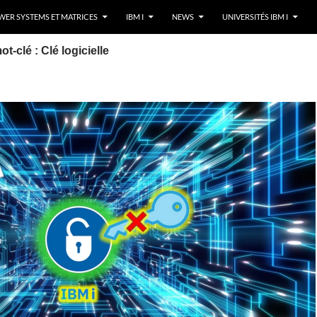
ER SYSTEMS ET MATRICES
IBM I
NEWS
UNIVERSITÉS IBM I
t-clé : Clé logicielle