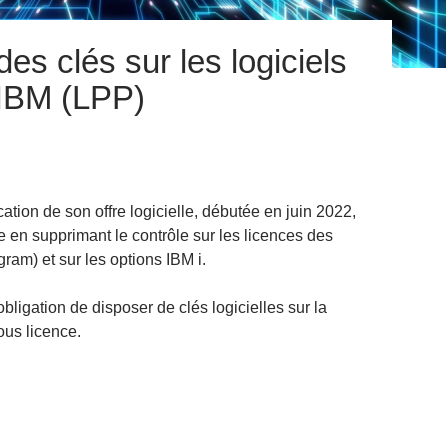
es clés sur les logiciels
 IBM (LPP)
cation de son offre logicielle, débutée en juin 2022,
 en supprimant le contrôle sur les licences des
am) et sur les options IBM i.
obligation de disposer de clés logicielles sur la
us licence.
ession des clés sur les logiciels sous licence IBM (LPP)