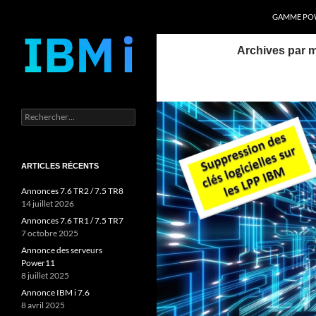
Recherche
Power Systems et IBM i
GAMME POW
Aller
Archives par mo
au
contenu
Rechercher :
ARTICLES RÉCENTS
Annonces 7.6 TR2 / 7.5 TR8
14 juillet 2026
Annonces 7.6 TR1 / 7.5 TR7
7 octobre 2025
Annonce des serveurs
Power11
8 juillet 2025
Annonce IBM i 7.6
8 avril 2025