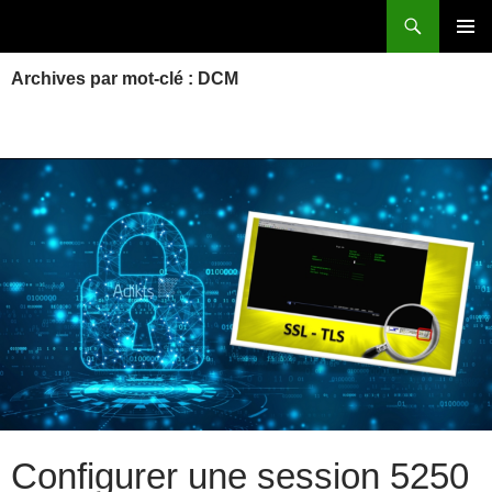
Aller
Recherche
Power Systems et IBM i
au
MENU
contenu
Archives par mot-clé : DCM
PRINCI
Configurer une session 5250