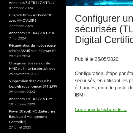
Annonces 7.5 TR5 / 7.4 TR11
8 octobre 2024
Configurer u
Upgrade firmware Power10
avec HMC V10R3
sécurisée (T
7 octobre 2024
Annonces 7.5 TR4 / 7.4 TR10
Digital Certi
7 mai 2024
Récupération du mot de passe
admin (ASMI) sur un Power10
23 mars 2024
Publié le 25/05/2020
Changement de version de
HMC via l’interface graphique
Configuration, étape par ét
25 novembre 2023
sécurisés, en utilisant les 
Suppression des clés sur les
logiciels sous licence IBM (LPP)
échanges, entre le poste cl
29 octobre 2023
IBM i.
Annonces 7.5 TR3 / 7.4 TR9
10 octobre 2023
Confi
Continuer la lecture de
→
Power10 et eBMC (Enterprise
Baseboard Management
Controller)
27 juillet 2023