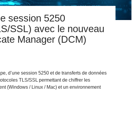
ne session 5250
LS/SSL) avec le nouveau
ficate Manager (DCM)
ape, d’une session 5250 et de transferts de données
protocoles TLS/SSL permettant de chiffrer les
ient (Windows / Linux / Mac) et un environnement
gurer une session 5250 sécurisée (TLS/SSL) avec le nouveau Digi