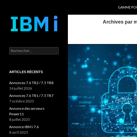
Recherche
Power Systems et IBM i
GAMME POW
Aller
Archives par m
au
contenu
Rechercher :
ARTICLES RÉCENTS
Annonces 7.6 TR2 / 7.5 TR8
14 juillet 2026
Annonces 7.6 TR1 / 7.5 TR7
7 octobre 2025
Annonce des serveurs
Power11
8 juillet 2025
Annonce IBM i 7.6
8 avril 2025