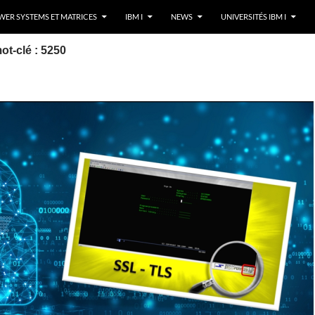
ER SYSTEMS ET MATRICES
IBM I
NEWS
UNIVERSITÉS IBM I
ot-clé : 5250