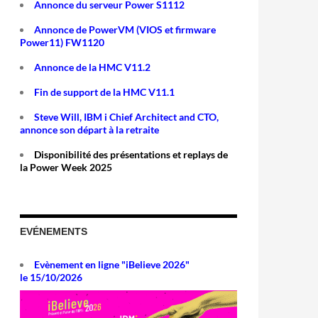
Annonce du serveur Power S1112
Annonce de PowerVM (VIOS et firmware
Power11) FW1120
Annonce de la HMC V11.2
Fin de support de la HMC V11.1
Steve Will, IBM i Chief Architect and CTO,
annonce son départ à la retraite
Disponibilité des présentations et replays de
la Power Week 2025
EVÉNEMENTS
tal Certificate Manager (DCM)
Evènement en ligne "iBelieve 2026"
le 15/10/2026