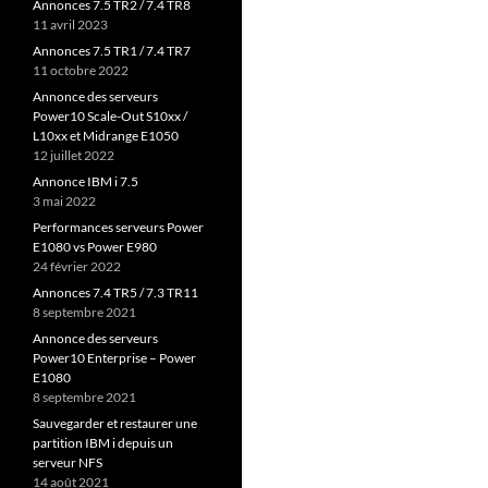
Annonces 7.5 TR2 / 7.4 TR8
11 avril 2023
Annonces 7.5 TR1 / 7.4 TR7
11 octobre 2022
Annonce des serveurs
Power10 Scale-Out S10xx /
L10xx et Midrange E1050
12 juillet 2022
Annonce IBM i 7.5
3 mai 2022
Performances serveurs Power
E1080 vs Power E980
24 février 2022
Annonces 7.4 TR5 / 7.3 TR11
8 septembre 2021
Annonce des serveurs
Power10 Enterprise – Power
E1080
8 septembre 2021
Sauvegarder et restaurer une
partition IBM i depuis un
serveur NFS
14 août 2021