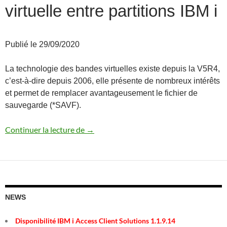
virtuelle entre partitions IBM i
Publié le 29/09/2020
La technologie des bandes virtuelles existe depuis la V5R4,
c’est-à-dire depuis 2006, elle présente de nombreux intérêts
et permet de remplacer avantageusement le fichier de
sauvegarde (*SAVF).
Transférer une bande virtuelle entre part
Continuer la lecture de
→
NEWS
Disponibilité IBM i Access Client Solutions 1.1.9.14