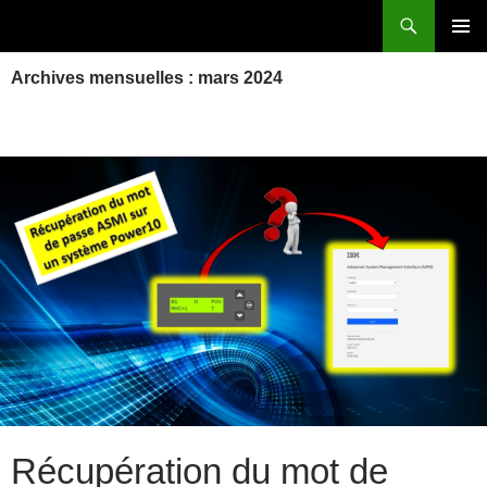
Aller
Recherche
Power Systems et IBM i
au
MENU
contenu
Archives mensuelles : mars 2024
PRINCI
Récupération du mot de