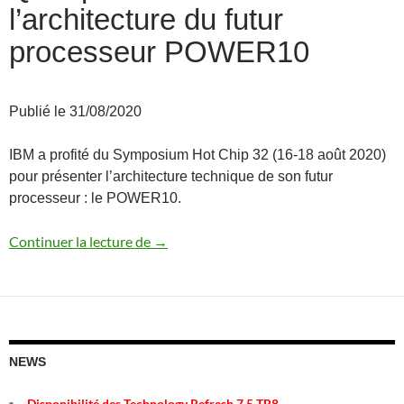
l’architecture du futur
processeur POWER10
Publié le 31/08/2020
IBM a profité du Symposium Hot Chip 32 (16-18 août 2020)
pour présenter l’architecture technique de son futur
processeur : le POWER10.
Quelques détails sur l’architecture du
Continuer la lecture de
→
NEWS
Disponibilité des Technology Refresh 7.5 TR8