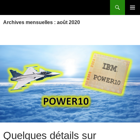
Aller
Recherche
Power Systems et IBM i
au
MENU
contenu
Archives mensuelles : août 2020
PRINCI
Quelques détails sur