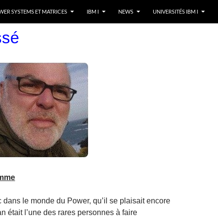
ER SYSTEMS ET MATRICES
IBM I
NEWS
UNIVERSITÉS IBM I
ssé
omme
dans le monde du Power, qu’il se plaisait encore
n était l’une des rares personnes à faire