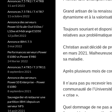
Annonces 7.5 TR2 / 7.4 TR8
11 avril 2023
Grand artisan de la renais
Annonces 7.5 TR1 / 7.4 TR7
11 octobre 2022
dynamisme et à la valorisat
Annonce des serveurs
Power10 Scale-Out S10xx /
Toujours souriant et disponi
L10xx et Midrange E1050
relatives aux problématiques
12 juillet 2022
Annonce IBM i 7.5
3 mai 2022
Christian avait décidé de pro
Performances serveurs Power
en mars 2021. Malheureusem
E1080 vs Power E980
sa maladie.
24 février 2022
Annonces 7.4 TR5 / 7.3 TR11
Après plusieurs mois de comb
8 septembre 2021
Annonce des serveurs
Power10 Enterprise – Power
Il n’aura pas pu recevoir le
E1080
communauté de l’Université 
8 septembre 2021
« crise ».
Sauvegarder et restaurer une
partition IBM i depuis un
serveur NFS
Quel dommage de ne pas avo
14 août 2021