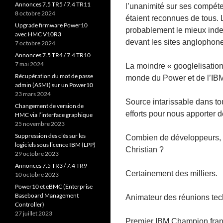
Annonces 7.5 TR5 / 7.4 TR11
l’unanimité sur ses compét
8 octobre 2024
étaient reconnues de tous. Le
Upgrade firmware Power10
probablement le mieux inde
avec HMC V10R3
devant les sites anglophon
7 octobre 2024
Annonces 7.5 TR4 / 7.4 TR10
7 mai 2024
La moindre « googlelisation
Récupération du mot de passe
monde du Power et de l’IBM 
admin (ASMI) sur un Power10
23 mars 2024
Source intarissable dans t
Changement de version de
efforts pour nous apporter
HMC via l’interface graphique
25 novembre 2023
Suppression des clés sur les
Combien de développeurs, de
logiciels sous licence IBM (LPP)
Christian ?
29 octobre 2023
Annonces 7.5 TR3 / 7.4 TR9
Certainement des milliers.
10 octobre 2023
Power10 et eBMC (Enterprise
Baseboard Management
Animateur des réunions tec
Controller)
27 juillet 2023
Premier IBM Champion fran