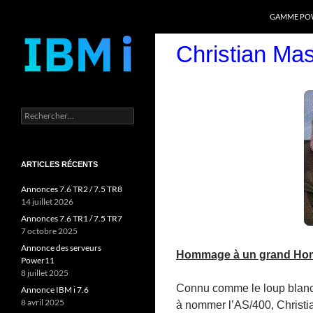
Recherche
Power Systems et IBM i
GAMME POW
Aller
Christian Ma
au
contenu
Rechercher :
ARTICLES RÉCENTS
Annonces 7.6 TR2 / 7.5 TR8
14 juillet 2026
Annonces 7.6 TR1 / 7.5 TR7
7 octobre 2025
Annonce des serveurs
Hommage à un grand H
Power11
8 juillet 2025
Connu comme le loup blanc 
Annonce IBM i 7.6
8 avril 2025
à nommer l’AS/400, Christia