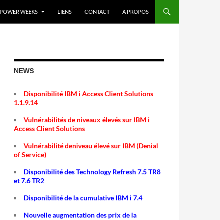
POWER WEEKS
LIENS
CONTACT
A PROPOS
NEWS
Disponibilité IBM i Access Client Solutions
1.1.9.14
Vulnérabilités de niveaux élevés sur IBM i
Access Client Solutions
Vulnérabilité deniveau élevé sur IBM (Denial
of Service)
Disponibilité des Technology Refresh 7.5 TR8
et 7.6 TR2
Disponibilité de la cumulative IBM i 7.4
Nouvelle augmentation des prix de la